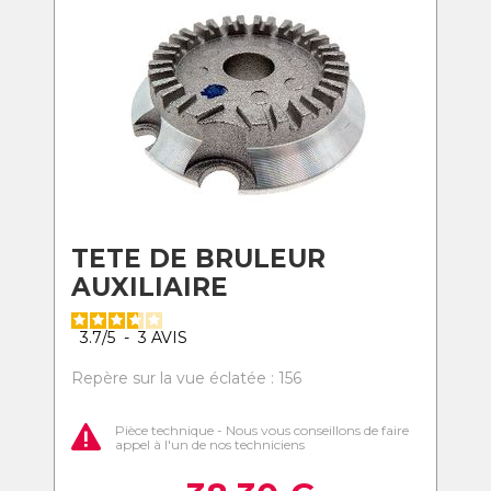
TETE DE BRULEUR
AUXILIAIRE
3.7
/
5
-
3
AVIS
Repère sur la vue éclatée : 156
Pièce technique - Nous vous conseillons de faire
appel à l'un de nos techniciens