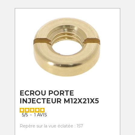
ECROU PORTE
INJECTEUR M12X21X5
5
/
5
-
1
AVIS
Repère sur la vue éclatée : 157