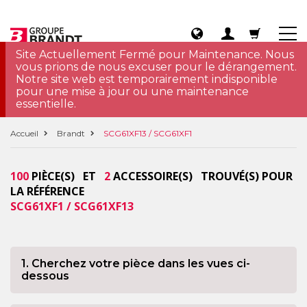
Site Actuellement Fermé pour Maintenance. Nous
vous prions de nous excuser pour le dérangement.
Notre site web est temporairement indisponible
pour une mise à jour ou une maintenance
essentielle.
Accueil
Brandt
SCG61XF13 / SCG61XF1
100
PIÈCE(S) ET
2
ACCESSOIRE(S) TROUVÉ(S) POUR
LA RÉFÉRENCE
SCG61XF1 / SCG61XF13
1. Cherchez votre pièce dans les vues ci-
dessous