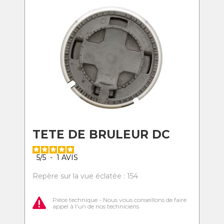
TETE DE BRULEUR DC
5
/
5
-
1
AVIS
Repère sur la vue éclatée : 154
Pièce technique - Nous vous conseillons de faire
appel à l'un de nos techniciens