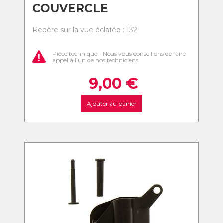
COUVERCLE
Repère sur la vue éclatée : 132
Pièce technique - Nous vous conseillons de faire
appel à l'un de nos techniciens
9,00
€
Ajouter au panier