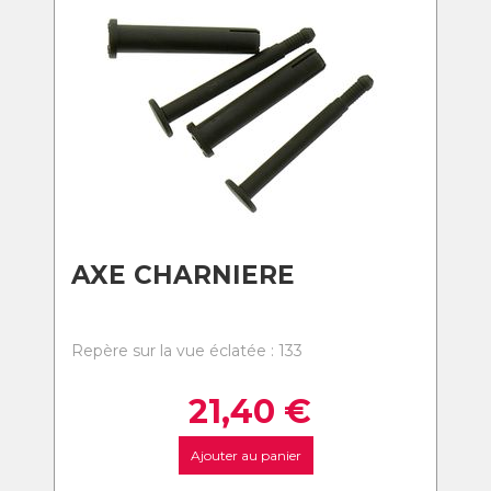
AXE CHARNIERE
Repère sur la vue éclatée : 133
21,40
€
Ajouter au panier