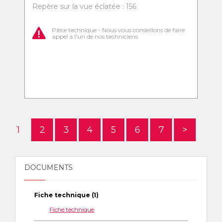
Repère sur la vue éclatée : 156
Pièce technique - Nous vous conseillons de faire
appel à l'un de nos techniciens
1
2
3
4
5
6
7
>
DOCUMENTS
Fiche technique (1)
Fiche technique