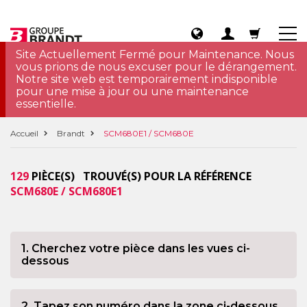
Site Actuellement Fermé pour Maintenance. Nous
vous prions de nous excuser pour le dérangement.
Notre site web est temporairement indisponible
pour une mise à jour ou une maintenance
essentielle.
Accueil
Brandt
SCM680E1 / SCM680E
129
PIÈCE(S) TROUVÉ(S) POUR LA RÉFÉRENCE
SCM680E / SCM680E1
1. Cherchez votre pièce dans les vues ci-
dessous
2. Tapez son numéro dans la zone ci-dessous