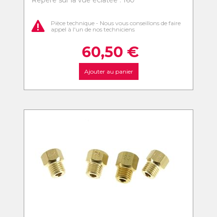
Repère sur la vue éclatée : 160
Pièce technique - Nous vous conseillons de faire
appel à l'un de nos techniciens
60,50
€
Ajouter au panier