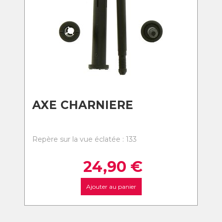
AXE CHARNIERE
Repère sur la vue éclatée : 133
24,90
€
Ajouter au panier