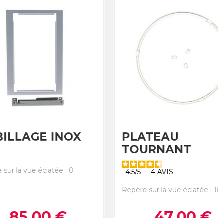
ILLAGE INOX
PLATEAU
TOURNANT
 sur la vue éclatée : 0
4.5
/
5
-
4
AVIS
Repère sur la vue éclatée : 
85,00
€
47,00
€