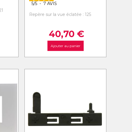
5
/
5
-
7
AVIS
21
Repère sur la vue éclatée : 125
40,70
€
Ajouter au panier