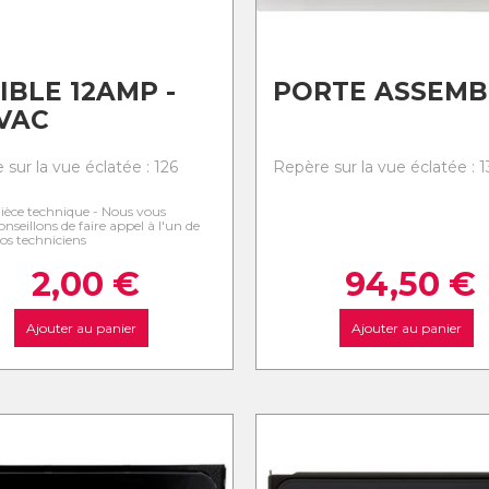
IBLE 12AMP -
PORTE ASSEMB
VAC
sur la vue éclatée : 126
Repère sur la vue éclatée : 
ièce technique - Nous vous
onseillons de faire appel à l'un de
os techniciens
2,00
€
94,50
€
Ajouter au panier
Ajouter au panier