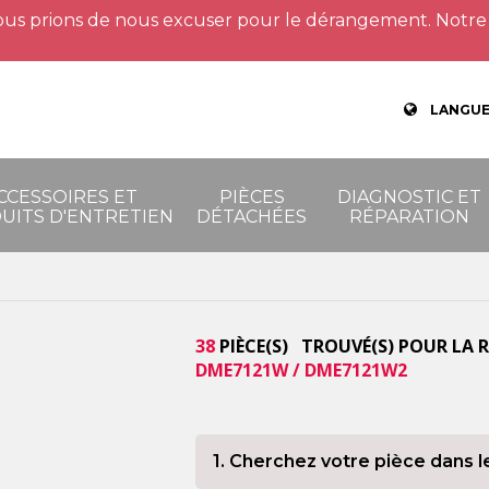
us prions de nous excuser pour le dérangement. Notre 
LANGUE
CCESSOIRES ET
PIÈCES
DIAGNOSTIC ET
UITS D'ENTRETIEN
DÉTACHÉES
RÉPARATION
38
PIÈCE(S) TROUVÉ(S) POUR LA 
DME7121W / DME7121W2
1. Cherchez votre pièce dans l