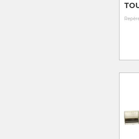
TO
Repère