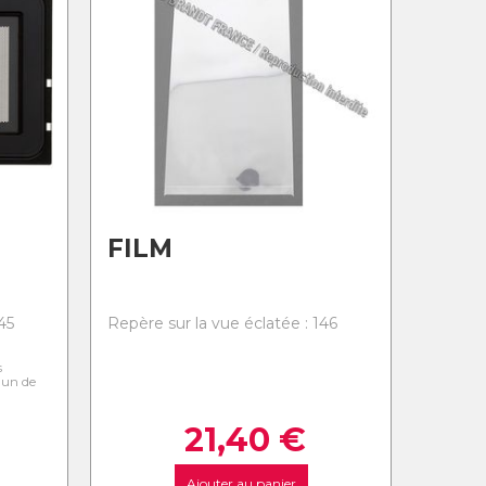
FILM
45
Repère sur la vue éclatée : 146
s
l'un de
21,40
€
Ajouter au panier