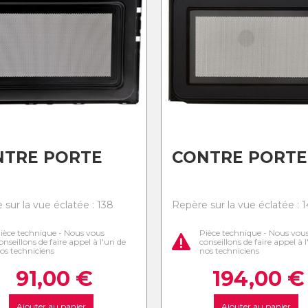
NTRE PORTE
CONTRE PORTE
 sur la vue éclatée : 138
Repère sur la vue éclatée : 1
ièce technique - Nous vous
Pièce technique - Nous vou
onseillons de faire appel à l'un de
conseillons de faire appel à 
os techniciens
nos techniciens
91,00
€
194,00
€
Ajouter au panier
Ajouter au panier