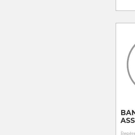
BA
AS
Repère 