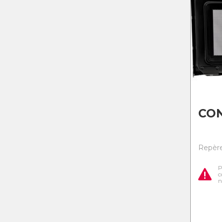
CO
Repère
P
c
n