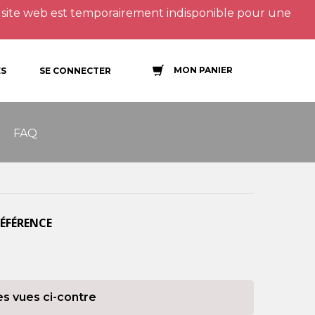
site web est temporairement indisponible pour une
MON PANIER
S
SE CONNECTER
FAQ
RÉFÉRENCE
es vues ci-contre