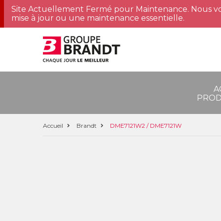
Site Actuellement Fermé pour Maintenance. Nous vo
mise à jour ou une maintenance essentielle.
A
PROD
Accueil
Brandt
DME7121W2 / DME7121W