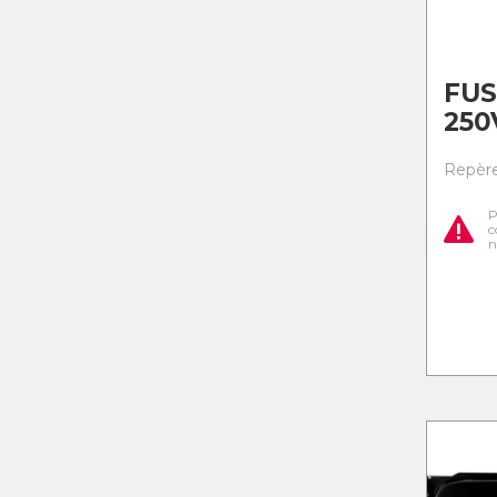
FUS
250
Repère 
P
c
n