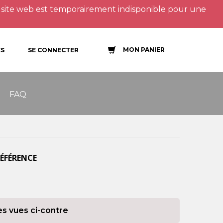
site web est temporairement indisponible pour une
MON PANIER
S
SE CONNECTER
FAQ
RÉFÉRENCE
es vues ci-contre