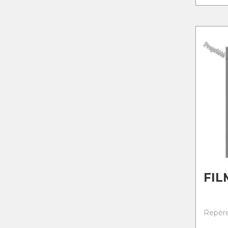
FIL
Repère 