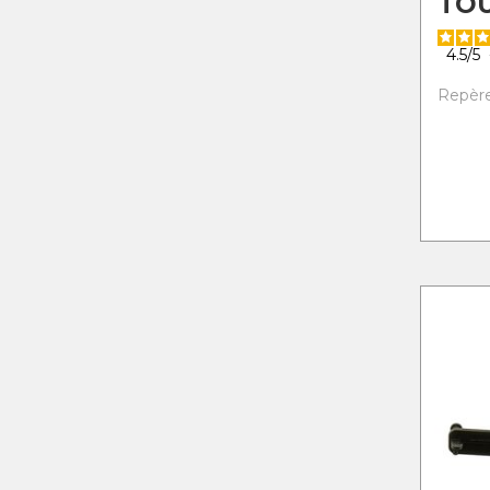
TO
4.5
/
5
Repère