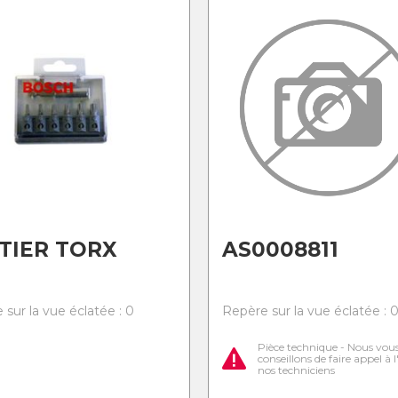
TIER TORX
AS0008811
 sur la vue éclatée : 0
Repère sur la vue éclatée : 
Pièce technique - Nous vou
conseillons de faire appel à 
nos techniciens