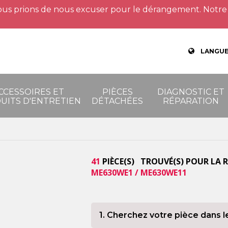
us prions de nous excuser pour le dérangement. Notre 
LANGUE
CCESSOIRES ET
PIÈCES
DIAGNOSTIC ET
UITS D'ENTRETIEN
DÉTACHÉES
RÉPARATION
41
PIÈCE(S) TROUVÉ(S) POUR LA 
ME630WE1 / ME630WE11
1. Cherchez votre pièce dans l