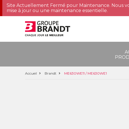
Site Actuellement Fermé pour Maintenance. Nous vo
mise à jour ou une maintenance essentielle.
A
PROD
Accueil
Brandt
ME630WE11 / ME630WE1