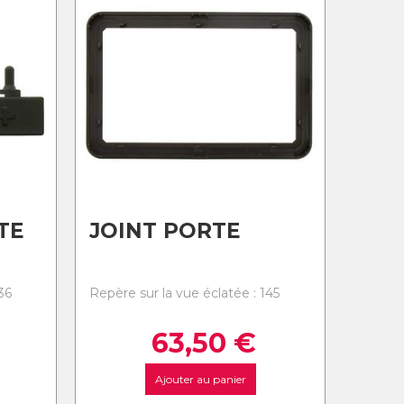
TE
JOINT PORTE
36
Repère sur la vue éclatée : 145
63,50
€
Ajouter au panier