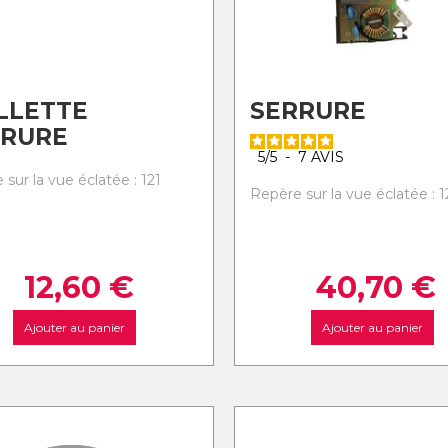
LLETTE
SERRURE
RRURE
5
/
5
-
7
AVIS
sur la vue éclatée : 121
Repère sur la vue éclatée : 1
12,60
€
40,70
€
Ajouter au panier
Ajouter au panier