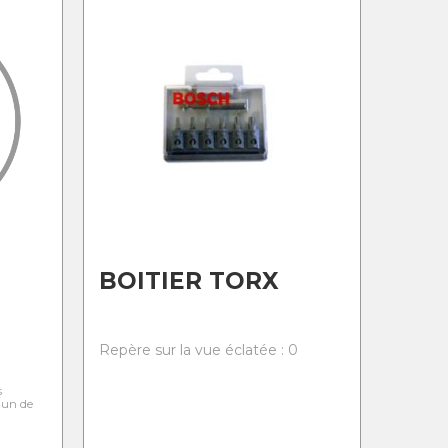
BOITIER TORX
0
Repère sur la vue éclatée : 0
s
l'un de