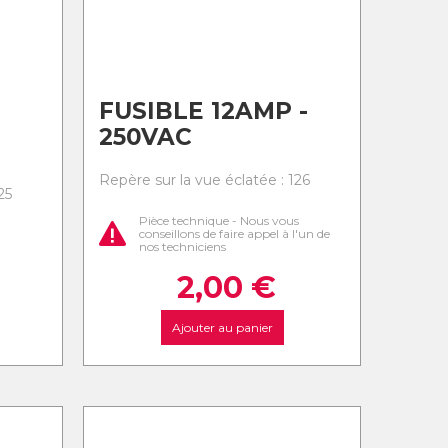
FUSIBLE 12AMP -
250VAC
Repère sur la vue éclatée : 126
25
Pièce technique - Nous vous
conseillons de faire appel à l'un de
nos techniciens
2,00
€
Ajouter au panier