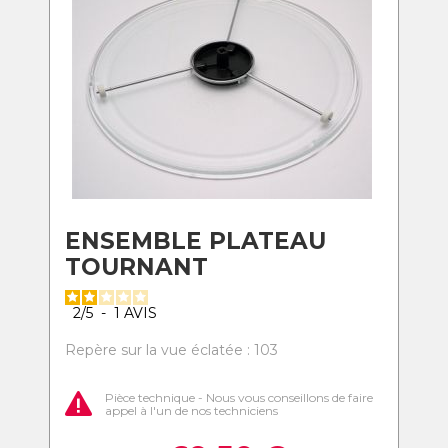
ENSEMBLE PLATEAU
TOURNANT
2
/
5
-
1
AVIS
Repère sur la vue éclatée : 103
Pièce technique - Nous vous conseillons de faire
appel à l'un de nos techniciens