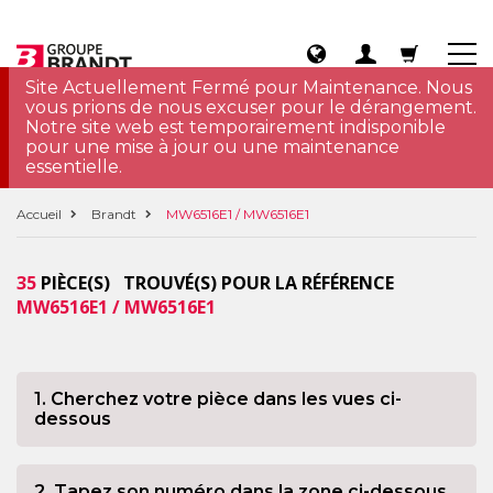
Site Actuellement Fermé pour Maintenance. Nous
vous prions de nous excuser pour le dérangement.
Notre site web est temporairement indisponible
pour une mise à jour ou une maintenance
essentielle.
Accueil
Brandt
MW6516E1 / MW6516E1
35
PIÈCE(S) TROUVÉ(S) POUR LA RÉFÉRENCE
MW6516E1 / MW6516E1
1. Cherchez votre pièce dans les vues ci-
dessous
2. Tapez son numéro dans la zone ci-dessous