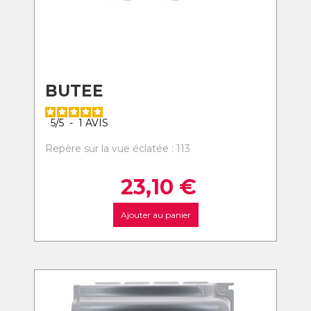
BUTEE
5
/
5
-
1
AVIS
Repère sur la vue éclatée : 113
23,10
€
Ajouter au panier