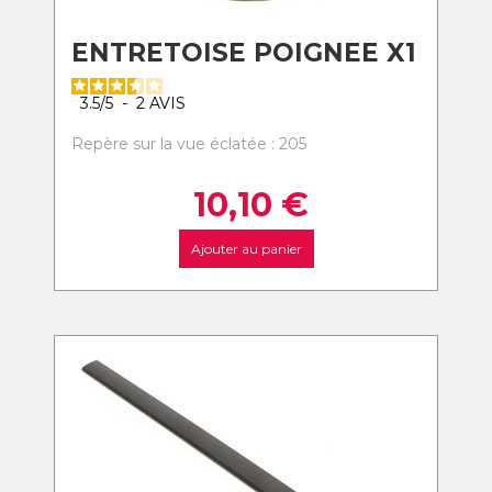
ENTRETOISE POIGNEE X1
3.5
/
5
-
2
AVIS
Repère sur la vue éclatée : 205
10,10
€
Ajouter au panier