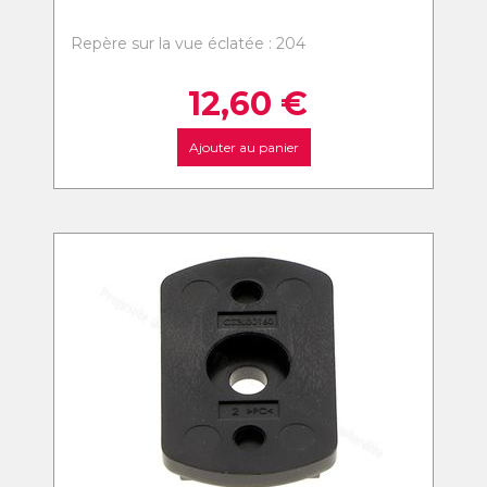
Repère sur la vue éclatée : 204
12,60
€
Ajouter au panier