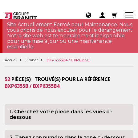
Site Actuellement Fermé pour Maintenance. Nous
vous prions de nous excuser pour le dérangement.
Notre site web est temporairement indisponible
pour une mise à jour ou une maintenance
essentielle.
Accueil
Brandt
BXP6355B4 / BXP6355B
52
PIÈCE(S) TROUVÉ(S) POUR LA RÉFÉRENCE
BXP6355B / BXP6355B4
1. Cherchez votre pièce dans les vues ci-
dessous
2. Tapez son numéro dans la zone ci-dessous