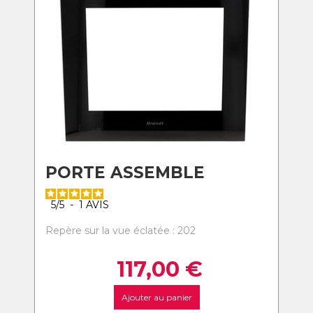
PORTE ASSEMBLE
5
/
5
-
1
AVIS
Repère sur la vue éclatée : 202
117,00
€
Ajouter au panier