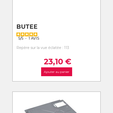
BUTEE
5
/
5
-
1
AVIS
Repère sur la vue éclatée : 113
23,10
€
Ajouter au panier