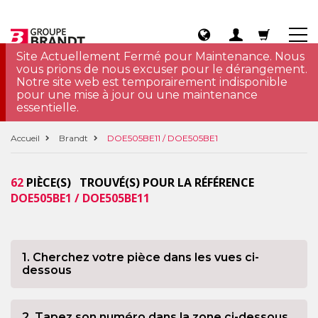
Site Actuellement Fermé pour Maintenance. Nous
vous prions de nous excuser pour le dérangement.
Notre site web est temporairement indisponible
pour une mise à jour ou une maintenance
essentielle.
Accueil
Brandt
DOE505BE11 / DOE505BE1
62
PIÈCE(S) TROUVÉ(S) POUR LA RÉFÉRENCE
DOE505BE1 / DOE505BE11
1. Cherchez votre pièce dans les vues ci-
dessous
2. Tapez son numéro dans la zone ci-dessous