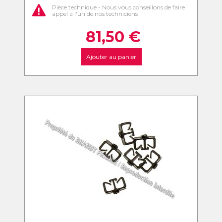
Pièce technique - Nous vous conseillons de faire
appel à l'un de nos techniciens
81,50
€
Ajouter au panier