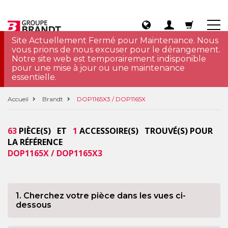
Site Actuellement Fermé pour Maintenance. Nous
vous prions de nous excuser pour le dérangement.
Notre site web est temporairement indisponible
pour une mise à jour ou une maintenance
essentielle.
Accueil
Brandt
DOP1165X3 / DOP1165X
63
PIÈCE(S) ET
1
ACCESSOIRE(S) TROUVÉ(S) POUR
LA RÉFÉRENCE
DOP1165X / DOP1165X3
1. Cherchez votre pièce dans les vues ci-
dessous