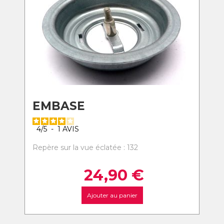
EMBASE
4
/
5
-
1
AVIS
Repère sur la vue éclatée : 132
24,90
€
Ajouter au panier