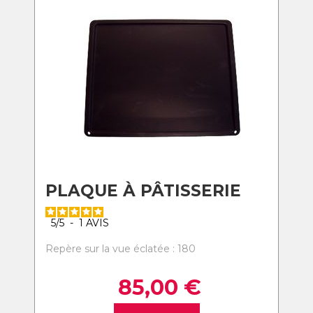
PLAQUE À PÂTISSERIE
5
/
5
-
1
AVIS
Repère sur la vue éclatée : 180
85,00
€