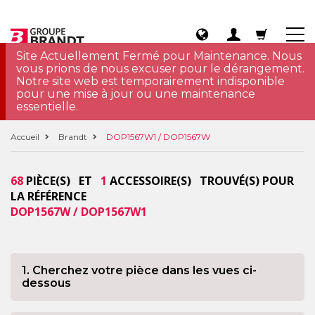
Site Actuellement Fermé pour Maintenance. Nous
vous prions de nous excuser pour le dérangement.
Notre site web est temporairement indisponible
pour une mise à jour ou une maintenance
essentielle.
Accueil
Brandt
DOP1567W1 / DOP1567W
68
PIÈCE(S) ET
1
ACCESSOIRE(S) TROUVÉ(S) POUR
LA RÉFÉRENCE
DOP1567W / DOP1567W1
1. Cherchez votre pièce dans les vues ci-
dessous