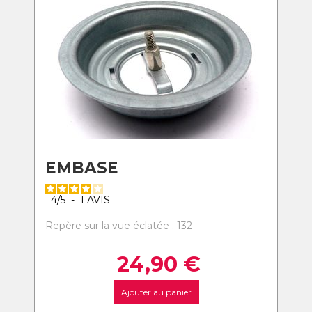
EMBASE
4
/
5
-
1
AVIS
Repère sur la vue éclatée : 132
24,90
€
Ajouter au panier