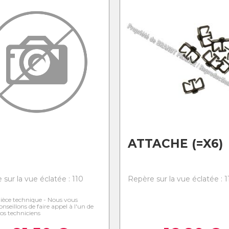
ATTACHE (=X6)
sur la vue éclatée : 110
Repère sur la vue éclatée : 1
ièce technique - Nous vous
onseillons de faire appel à l'un de
os techniciens