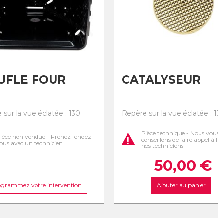
UFLE FOUR
CATALYSEUR
 sur la vue éclatée : 130
Repère sur la vue éclatée : 1
Pièce technique - Nous vou
ièce non vendue - Prenez rendez-
conseillons de faire appel à 
ous avec un technicien
nos techniciens
50,00
€
ogrammez votre intervention
Ajouter au panier