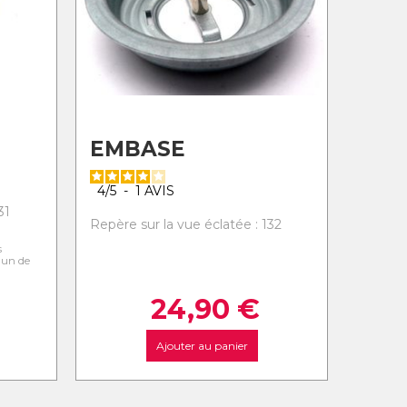
EMBASE
4
/
5
-
1
AVIS
31
Repère sur la vue éclatée : 132
s
l'un de
24,90
€
Ajouter au panier