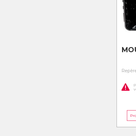
MO
Repère
P
v
Pr