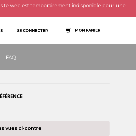
site web est temporairement indisponible pour une
MON PANIER
S
SE CONNECTER
FAQ
RÉFÉRENCE
es vues ci-contre