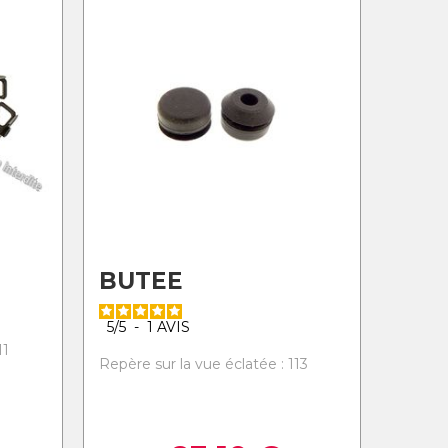
BUTEE
5
/
5
-
1
AVIS
11
Repère sur la vue éclatée : 113