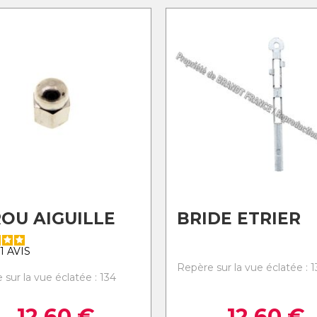
OU AIGUILLE
BRIDE ETRIER
1
AVIS
Repère sur la vue éclatée : 1
sur la vue éclatée : 134
12,60
€
12,60
€