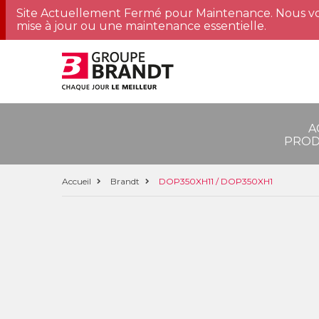
Site Actuellement Fermé pour Maintenance. Nous vo
mise à jour ou une maintenance essentielle.
A
PROD
Accueil
Brandt
DOP350XH11 / DOP350XH1