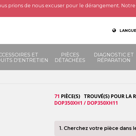
us prions de nous excuser pour le dérangement. Notre 
LANGUE
CCESSOIRES ET
PIÈCES
DIAGNOSTIC ET
UITS D'ENTRETIEN
DÉTACHÉES
RÉPARATION
71
PIÈCE(S) TROUVÉ(S) POUR LA 
DOP350XH1 / DOP350XH11
1. Cherchez votre pièce dans l