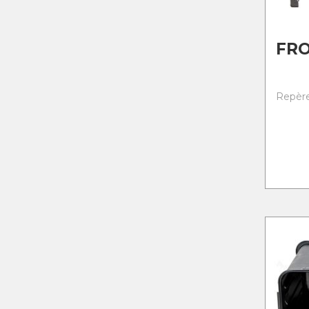
FR
Repère