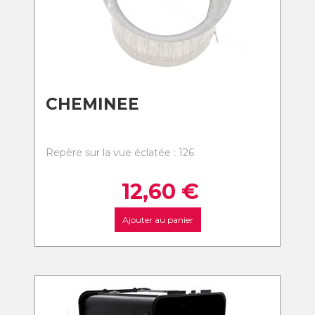
CHEMINEE
Repère sur la vue éclatée : 126
12,60
€
Ajouter au panier