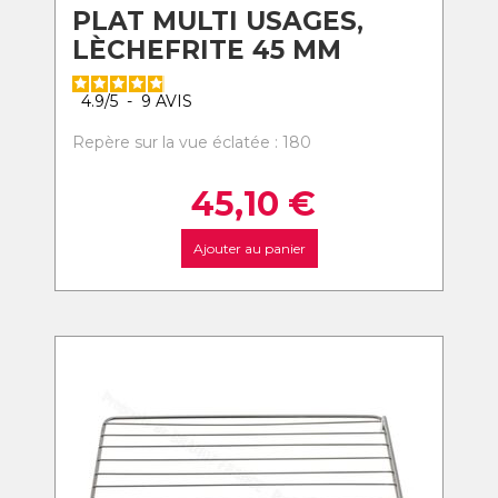
PLAT MULTI USAGES,
LÈCHEFRITE 45 MM
4.9
/
5
-
9
AVIS
Repère sur la vue éclatée : 180
45,10
€
Ajouter au panier