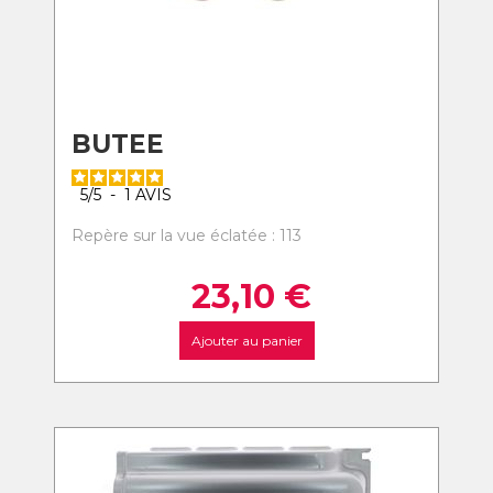
BUTEE
5
/
5
-
1
AVIS
Repère sur la vue éclatée : 113
23,10
€
Ajouter au panier