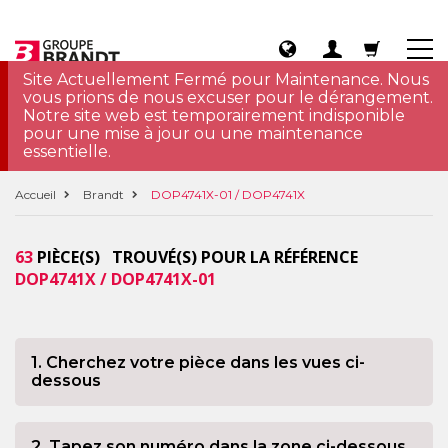
Site Actuellement Fermé pour Maintenance. Nous
vous prions de nous excuser pour le dérangement.
Notre site web est temporairement indisponible
pour une mise à jour ou une maintenance
essentielle.
Accueil
Brandt
DOP4741X-01 / DOP4741X
63
PIÈCE(S) TROUVÉ(S) POUR LA RÉFÉRENCE
DOP4741X / DOP4741X-01
1. Cherchez votre pièce dans les vues ci-
dessous
2. Tapez son numéro dans la zone ci-dessous