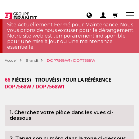
Site Actuellement Fermé pour Maintenance. Nous
vous prions de nous excuser pour le dérangement.
Notre site web est temporairement indisponible
pour une mise à jour ou une maintenance
essentielle.
Accueil
Brandt
DOP7568W1 / DOP7568W
66
PIÈCE(S) TROUVÉ(S) POUR LA RÉFÉRENCE
DOP7568W / DOP7568W1
1. Cherchez votre pièce dans les vues ci-
dessous
2. Tapez son numéro dans la zone ci-dessous