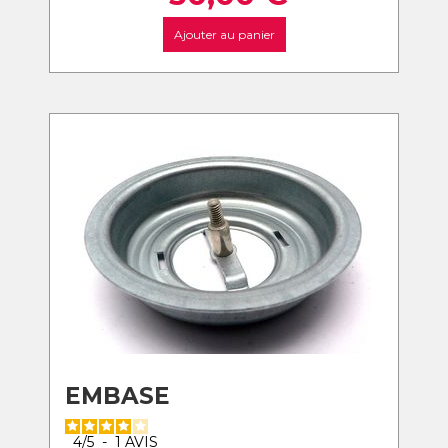
Ajouter au panier
EMBASE
4
/
5
-
1
AVIS