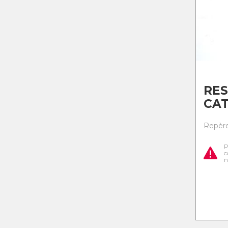
RES
CA
Repère 
P
c
n