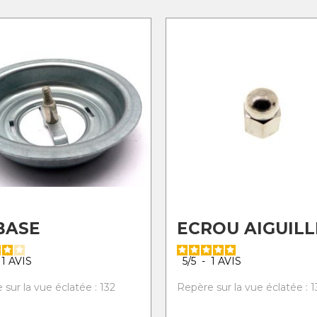
BASE
ECROU AIGUILL
1
AVIS
5
/
5
-
1
AVIS
sur la vue éclatée : 132
Repère sur la vue éclatée : 1