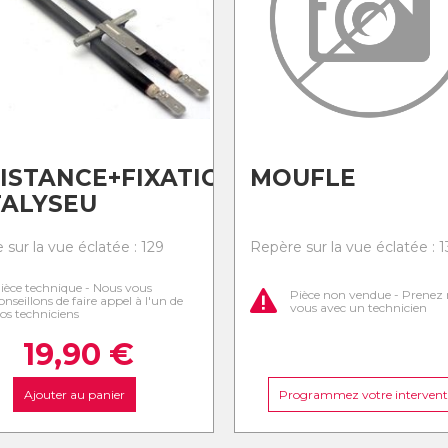
ISTANCE+FIXATION
MOUFLE
TALYSEU
sur la vue éclatée : 129
Repère sur la vue éclatée : 
ièce technique - Nous vous
Pièce non vendue - Prenez 
onseillons de faire appel à l'un de
vous avec un technicien
os techniciens
19,90
€
Ajouter au panier
Programmez votre intervent