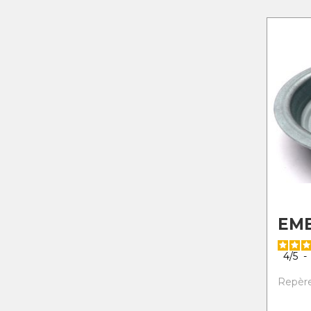
EM
4
/
5
-
Repère 