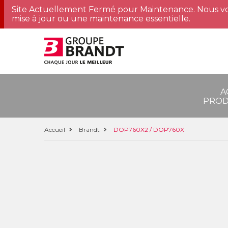
Site Actuellement Fermé pour Maintenance. Nous vo
mise à jour ou une maintenance essentielle.
A
PROD
Accueil
Brandt
DOP760X2 / DOP760X