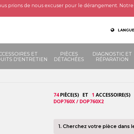
us prions de nous excuser pour le dérangement. Notre 
LANGUE
CCESSOIRES ET
PIÈCES
DIAGNOSTIC ET
UITS D'ENTRETIEN
DÉTACHÉES
RÉPARATION
74
PIÈCE(S) ET
1
ACCESSOIRE(S) 
DOP760X / DOP760X2
1. Cherchez votre pièce dans l