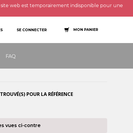
site web est temporairement indisponible pour une
MON PANIER
S
SE CONNECTER
FAQ
TROUVÉ(S) POUR LA RÉFÉRENCE
es vues ci-contre