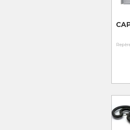
CAP
Repère 