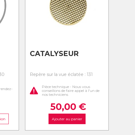
CATALYSEUR
130
Repère sur la vue éclatée : 131
Pièce technique - Nous vous
rendez-
conseillons de faire appel à l'un de
nos techniciens
50,00
€
ion
Ajouter au panier