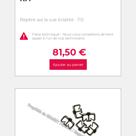
Repère sur la vue éclatée : 110
Pièce technique - Nous vous conseillons de faire
appel à l'un de nos techniciens
81,50
€
Ajouter au panier