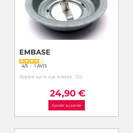
EMBASE
4
/
5
-
1
AVIS
Repère sur la vue éclatée : 132
24,90
€
Ajouter au panier