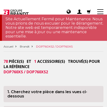
Site Actuellement Fermé pour Maintenance. Nous
vous prions de nous excuser pour le dérangement.
Notre site web est temporairement indisponible
pour une mise à jour ou une maintenance
essentielle.
Accueil
Brandt
DOP760XS2 / DOP760XS
78
PIÈCE(S) ET
1
ACCESSOIRE(S) TROUVÉ(S) POUR
LA RÉFÉRENCE
DOP760XS / DOP760XS2
1. Cherchez votre pièce dans les vues ci-
dessous