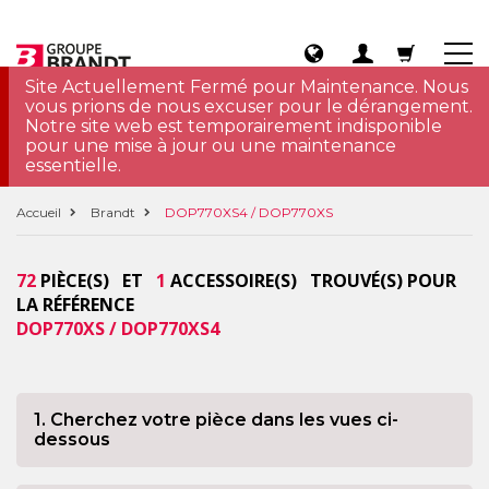
Site Actuellement Fermé pour Maintenance. Nous
vous prions de nous excuser pour le dérangement.
Notre site web est temporairement indisponible
pour une mise à jour ou une maintenance
essentielle.
Accueil
Brandt
DOP770XS4 / DOP770XS
72
PIÈCE(S) ET
1
ACCESSOIRE(S) TROUVÉ(S) POUR
LA RÉFÉRENCE
DOP770XS / DOP770XS4
1. Cherchez votre pièce dans les vues ci-
dessous