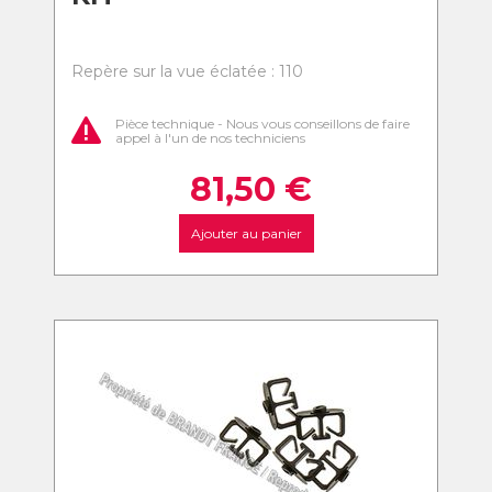
Repère sur la vue éclatée : 110
Pièce technique - Nous vous conseillons de faire
appel à l'un de nos techniciens
81,50
€
Ajouter au panier