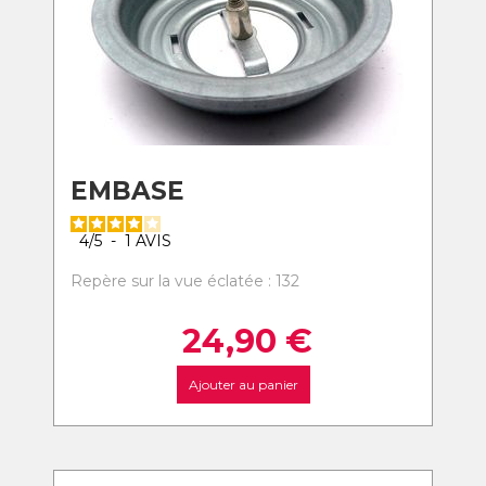
EMBASE
4
/
5
-
1
AVIS
Repère sur la vue éclatée : 132
24,90
€
Ajouter au panier