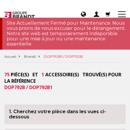
Site Actuellement Fermé pour Maintenance. Nous
vous prions de nous excuser pour le dérangement.
Notre site web est temporairement indisponible
pour une mise à jour ou une maintenance
essentielle.
Accueil
Brandt
DOP792B1 / DOP792B
75
PIÈCE(S) ET
1
ACCESSOIRE(S) TROUVÉ(S) POUR
LA RÉFÉRENCE
DOP792B / DOP792B1
1. Cherchez votre pièce dans les vues ci-
dessous