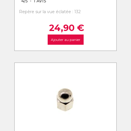
4
/
5
-
1
AVIS
Repère sur la vue éclatée : 132
24,90
€
Ajouter au panier