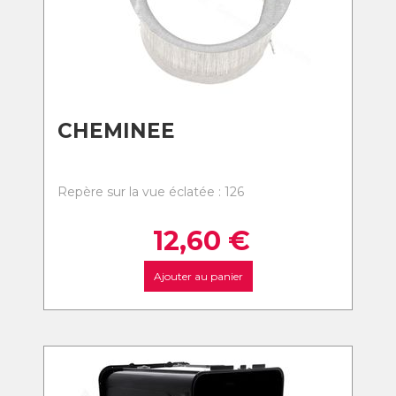
CHEMINEE
Repère sur la vue éclatée : 126
12,60
€
Ajouter au panier