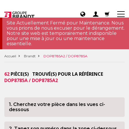
Site Actuellement Fermé pour Maintenance. Nous
vous prions de nous excuser pour le dérangement.
Notre site web est temporairement indisponible
pour une mise à jour ou une maintenance
essentielle.
Accueil
Brandt
DOP8785A2 / DOP8785A
62
PIÈCE(S) TROUVÉ(S) POUR LA RÉFÉRENCE
DOP8785A / DOP8785A2
1. Cherchez votre pièce dans les vues ci-
dessous
2. Tapez son numéro dans la zone ci-dessous