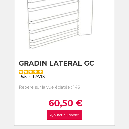
GRADIN LATERAL GC
5
/
5
-
1
AVIS
Repère sur la vue éclatée : 146
60,50
€
Ajouter au panier