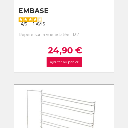
EMBASE
4
/
5
-
1
AVIS
Repère sur la vue éclatée : 132
24,90
€
Ajouter au panier