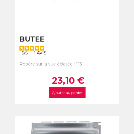
BUTEE
5
/
5
-
1
AVIS
Repère sur la vue éclatée : 113
23,10
€
Ajouter au panier