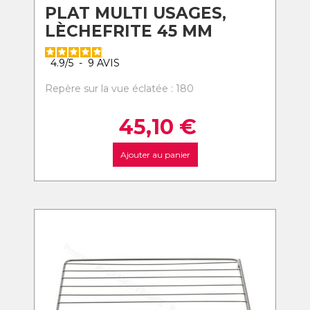
PLAT MULTI USAGES,
LÈCHEFRITE 45 MM
4.9
/
5
-
9
AVIS
Repère sur la vue éclatée : 180
45,10
€
Ajouter au panier