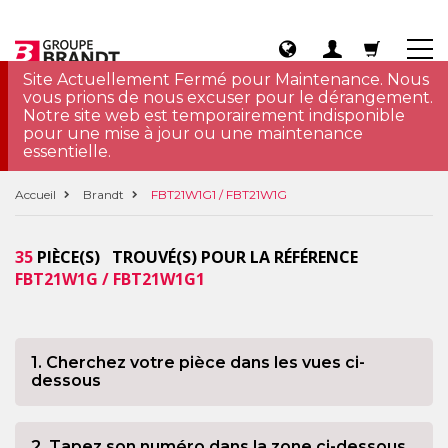
Site Actuellement Fermé pour Maintenance. Nous
vous prions de nous excuser pour le dérangement.
Notre site web est temporairement indisponible
pour une mise à jour ou une maintenance
essentielle.
Accueil
Brandt
FBT21W1G1 / FBT21W1G
35
PIÈCE(S) TROUVÉ(S) POUR LA RÉFÉRENCE
FBT21W1G / FBT21W1G1
1. Cherchez votre pièce dans les vues ci-
dessous
2. Tapez son numéro dans la zone ci-dessous