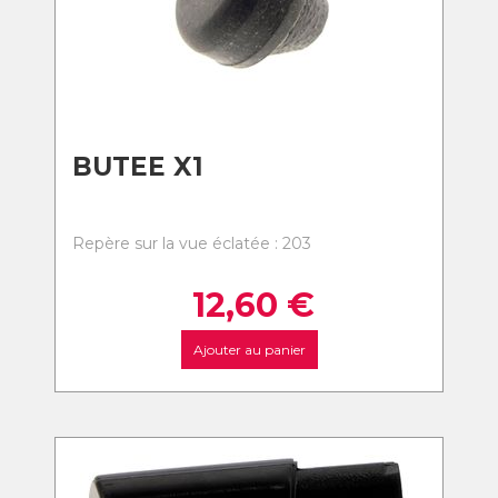
BUTEE X1
Repère sur la vue éclatée : 203
12,60
€
Ajouter au panier