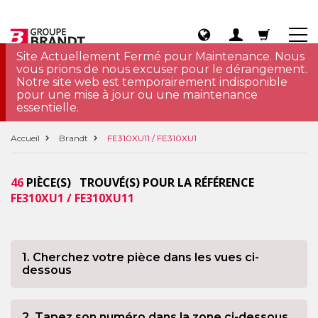
Site Actuellement Fermé pour Maintenance. Nous
vous prions de nous excuser pour le dérangement.
Notre site web est temporairement indisponible
pour une mise à jour ou une maintenance
essentielle.
Accueil
Brandt
FE310XU11 / FE310XU1
46
PIÈCE(S) TROUVÉ(S) POUR LA RÉFÉRENCE
FE310XU1 / FE310XU11
1. Cherchez votre pièce dans les vues ci-
dessous
2. Tapez son numéro dans la zone ci-dessous