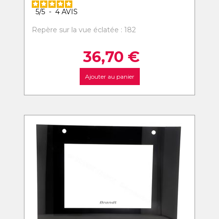
5
/
5
-
4
AVIS
Repère sur la vue éclatée : 182
36,70
€
Ajouter au panier