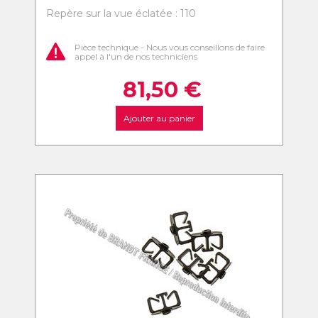
Repère sur la vue éclatée : 110
Pièce technique - Nous vous conseillons de faire
appel à l'un de nos techniciens
81,50
€
Ajouter au panier