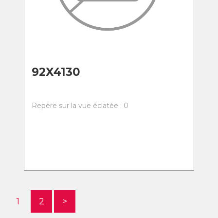
92X4130
Repère sur la vue éclatée : 0
1
2
>