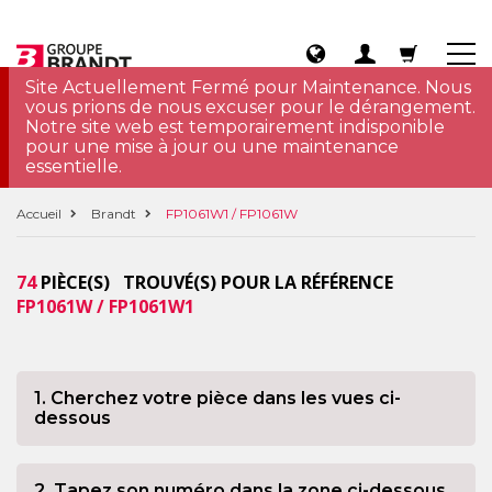
Site Actuellement Fermé pour Maintenance. Nous
vous prions de nous excuser pour le dérangement.
Notre site web est temporairement indisponible
pour une mise à jour ou une maintenance
essentielle.
Accueil
Brandt
FP1061W1 / FP1061W
74
PIÈCE(S) TROUVÉ(S) POUR LA RÉFÉRENCE
FP1061W / FP1061W1
1. Cherchez votre pièce dans les vues ci-
dessous
2. Tapez son numéro dans la zone ci-dessous