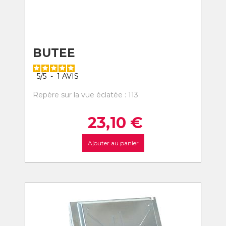
BUTEE
5
/
5
-
1
AVIS
Repère sur la vue éclatée : 113
23,10
€
Ajouter au panier