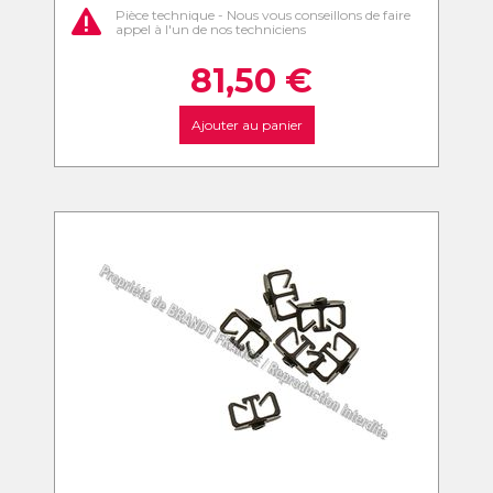
Pièce technique - Nous vous conseillons de faire
appel à l'un de nos techniciens
81,50
€
Ajouter au panier