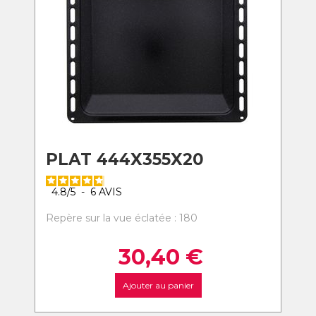
PLAT 444X355X20
4.8
/
5
-
6
AVIS
Repère sur la vue éclatée : 180
30,40
€
Ajouter au panier