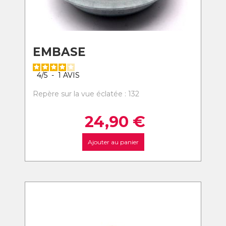
EMBASE
4
/
5
-
1
AVIS
Repère sur la vue éclatée : 132
24,90
€
Ajouter au panier