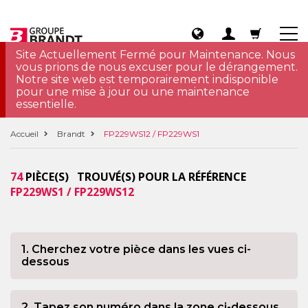
Site Actuellement Fermé pour Maintenance. Nous
vous prions de nous excuser pour le dérangement.
Notre site web est temporairement indisponible
pour une mise à jour ou une maintenance
essentielle.
Accueil
Brandt
FP229WS12 / FP229WS1
74
PIÈCE(S) TROUVÉ(S) POUR LA RÉFÉRENCE
FP229WS1 / FP229WS12
1. Cherchez votre pièce dans les vues ci-
dessous
2. Tapez son numéro dans la zone ci-dessous