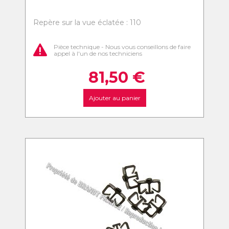
Repère sur la vue éclatée : 110
Pièce technique - Nous vous conseillons de faire
appel à l'un de nos techniciens
81,50
€
Ajouter au panier