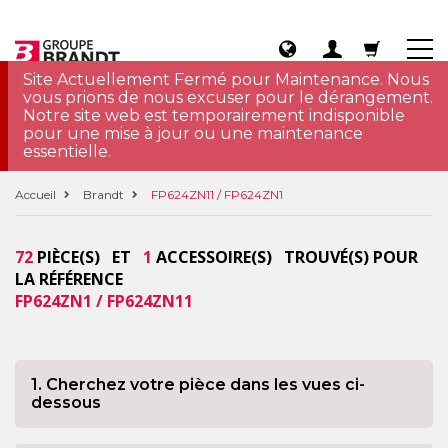
Site Actuellement Fermé pour Maintenance. Nous
vous prions de nous excuser pour le dérangement.
Notre site web est temporairement indisponible
pour une mise à jour ou une maintenance
essentielle.
Accueil
Brandt
FP624ZN11 / FP624ZN1
72
PIÈCE(S) ET
1
ACCESSOIRE(S) TROUVÉ(S) POUR
LA RÉFÉRENCE
FP624ZN1 / FP624ZN11
1. Cherchez votre pièce dans les vues ci-
dessous