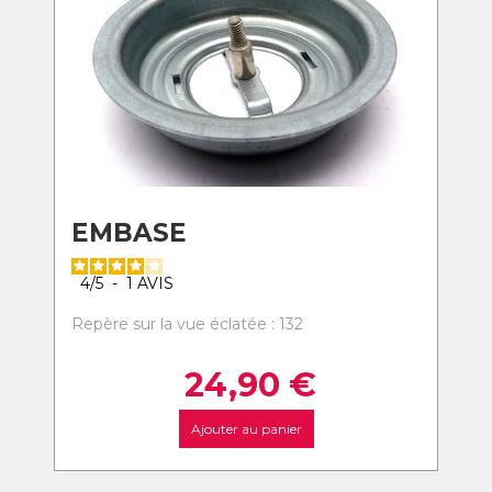
EMBASE
4
/
5
-
1
AVIS
Repère sur la vue éclatée : 132
24,90
€
Ajouter au panier