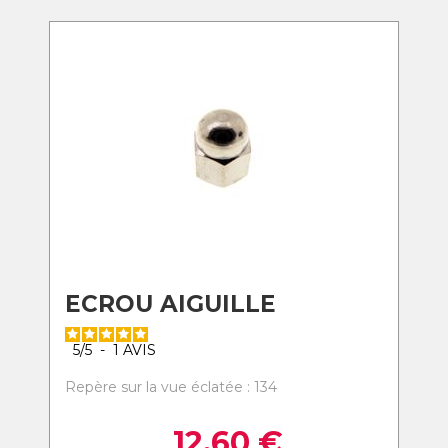
ECROU AIGUILLE
5
/
5
-
1
AVIS
Repère sur la vue éclatée : 134
12,60
€