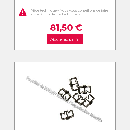
Pièce technique - Nous vous conseillons de faire
appel à l'un de nos techniciens
81,50
€
Ajouter au panier