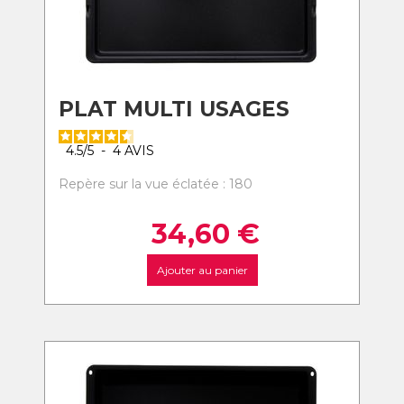
PLAT MULTI USAGES
4.5
/
5
-
4
AVIS
Repère sur la vue éclatée : 180
34,60
€
Ajouter au panier