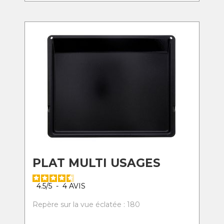
PLAT MULTI USAGES
4.5
/
5
-
4
AVIS
Repère sur la vue éclatée : 180