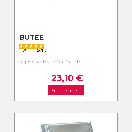
BUTEE
5
/
5
-
1
AVIS
Repère sur la vue éclatée : 113
23,10
€
Ajouter au panier