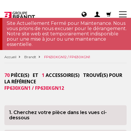
Site Actuellement Fermé pour Maintenance. Nous
vous prions de nous excuser pour le dérangement.
Notre site web est temporairement indisponible
pour une mise à jour ou une maintenance
essentielle.
Accueil
Brandt
FP630XGN12 / FP630XGN1
70
PIÈCE(S) ET
1
ACCESSOIRE(S) TROUVÉ(S) POUR
LA RÉFÉRENCE
FP630XGN1 / FP630XGN12
1. Cherchez votre pièce dans les vues ci-
dessous