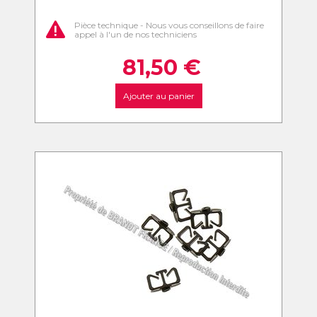
Pièce technique - Nous vous conseillons de faire
appel à l'un de nos techniciens
81,50
€
Ajouter au panier