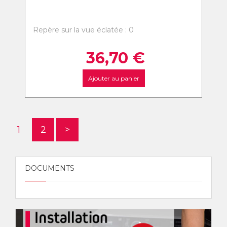
Repère sur la vue éclatée : 0
36,70
€
Ajouter au panier
1
2
>
DOCUMENTS