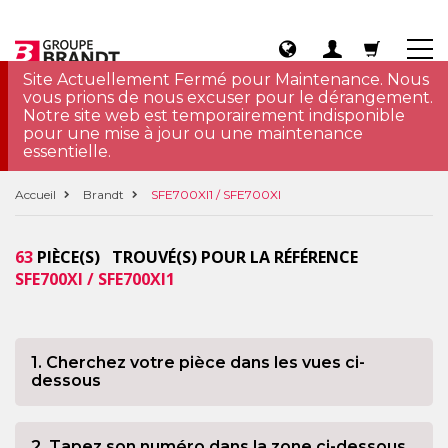
Site Actuellement Fermé pour Maintenance. Nous
vous prions de nous excuser pour le dérangement.
Notre site web est temporairement indisponible
pour une mise à jour ou une maintenance
essentielle.
Accueil
Brandt
SFE700XI1 / SFE700XI
63
PIÈCE(S) TROUVÉ(S) POUR LA RÉFÉRENCE
SFE700XI / SFE700XI1
1. Cherchez votre pièce dans les vues ci-
dessous
2. Tapez son numéro dans la zone ci-dessous