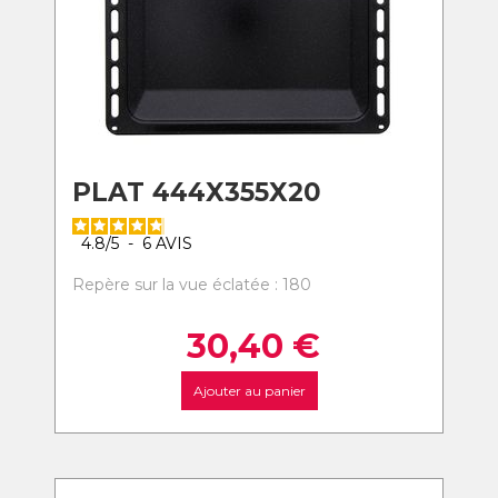
PLAT 444X355X20
4.8
/
5
-
6
AVIS
Repère sur la vue éclatée : 180
30,40
€
Ajouter au panier