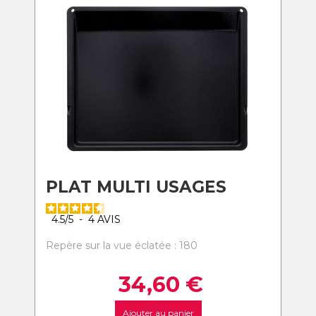
PLAT MULTI USAGES
4.5
/
5
-
4
AVIS
Repère sur la vue éclatée : 180
34,60
€
Ajouter au panier