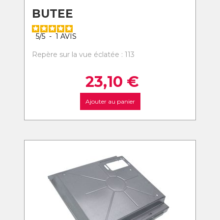
BUTEE
5
/
5
-
1
AVIS
Repère sur la vue éclatée : 113
23,10
€
Ajouter au panier