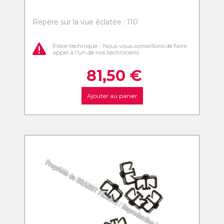
Repère sur la vue éclatée : 110
Pièce technique - Nous vous conseillons de faire
appel à l'un de nos techniciens
81,50
€
Ajouter au panier