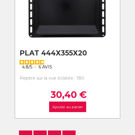
PLAT 444X355X20
4.8
/
5
-
6
AVIS
Repère sur la vue éclatée : 180
30,40
€
Ajouter au panier