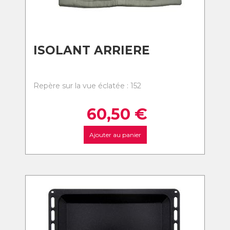
ISOLANT ARRIERE
Repère sur la vue éclatée : 152
60,50
€
Ajouter au panier