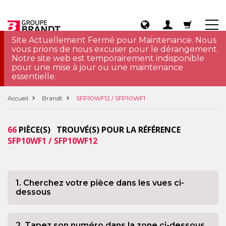
Site Actuellement Fermé pour Maintenance. Nous
vous prions de nous excuser pour le dérangement.
Notre site web est temporairement indisponible
pour une mise à jour ou une maintenance
essentielle.
Accueil
Brandt
SFP10WF12 / SFP10WF1
66
PIÈCE(S) TROUVÉ(S) POUR LA RÉFÉRENCE
SFP10WF1 / SFP10WF12
1. Cherchez votre pièce dans les vues ci-
dessous
2. Tapez son numéro dans la zone ci-dessous