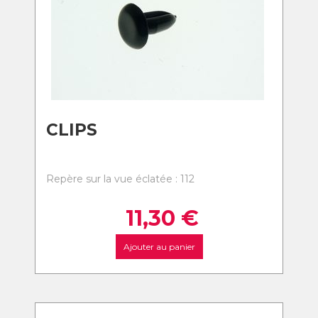
CLIPS
Repère sur la vue éclatée : 112
11,30
€
Ajouter au panier