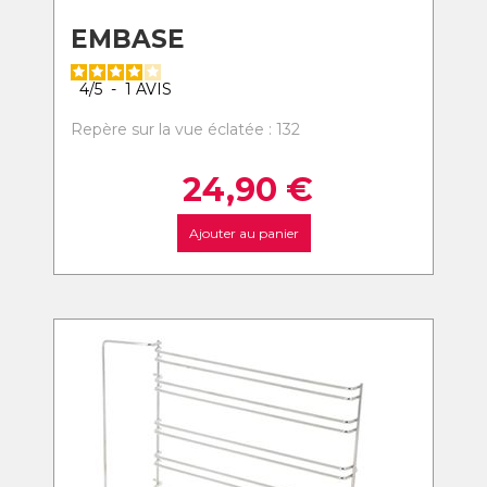
EMBASE
4
/
5
-
1
AVIS
Repère sur la vue éclatée : 132
24,90
€
Ajouter au panier