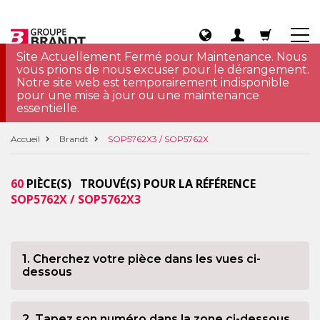
Site Actuellement Fermé pour Maintenance. Nous
vous prions de nous excuser pour le dérangement.
Notre site web est temporairement indisponible
pour une mise à jour ou une maintenance
essentielle.
Accueil
Brandt
SOP5762X3 / SOP5762X
60
PIÈCE(S) TROUVÉ(S) POUR LA RÉFÉRENCE
SOP5762X / SOP5762X3
1. Cherchez votre pièce dans les vues ci-
dessous
2. Tapez son numéro dans la zone ci-dessous