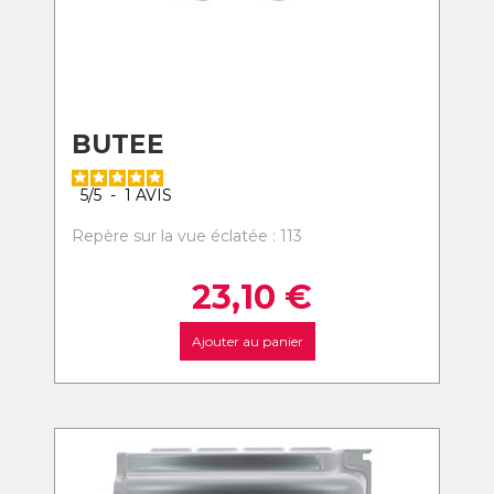
BUTEE
5
/
5
-
1
AVIS
Repère sur la vue éclatée : 113
23,10
€
Ajouter au panier