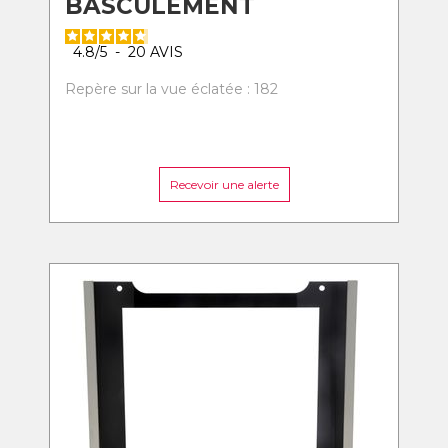
BASCULEMENT
4.8
/
5
-
20
AVIS
Repère sur la vue éclatée : 182
Recevoir une alerte