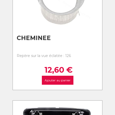
CHEMINEE
Repère sur la vue éclatée : 126
12,60
€
Ajouter au panier