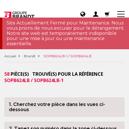
Site Actuellement Fermé pour Maintenance. Nous
vous prions de nous excuser pour le dérangement.
Notre site web est temporairement indisponible
pour une mise à jour ou une maintenance
essentielle.
Accueil
Brandt
SOPB624LB-1 / SOPB624LB
58
PIÈCE(S) TROUVÉ(S) POUR LA RÉFÉRENCE
SOPB624LB / SOPB624LB-1
1. Cherchez votre pièce dans les vues ci-
dessous
2. Tapez son numéro dans la zone ci-dessous