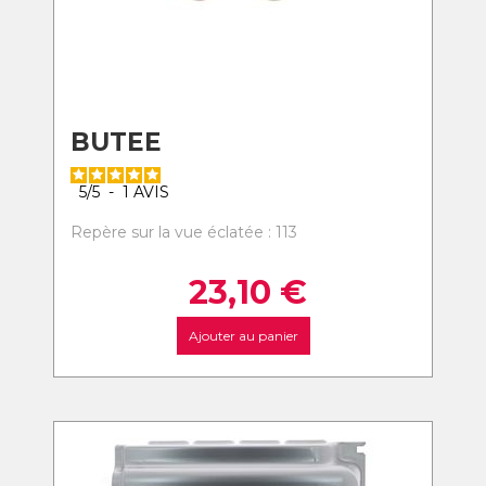
BUTEE
5
/
5
-
1
AVIS
Repère sur la vue éclatée : 113
23,10
€
Ajouter au panier