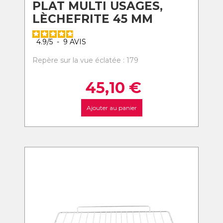
PLAT MULTI USAGES,
LÈCHEFRITE 45 MM
4.9
/
5
-
9
AVIS
Repère sur la vue éclatée : 179
45,10
€
Ajouter au panier