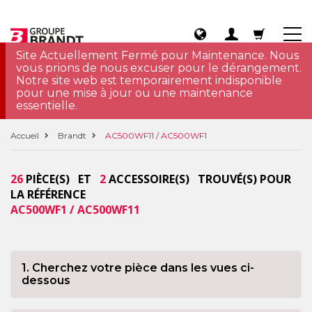
Site Actuellement Fermé pour Maintenance. Nous
vous prions de nous excuser pour le dérangement.
Notre site web est temporairement indisponible
pour une mise à jour ou une maintenance
essentielle.
Accueil
Brandt
AC500WF11 / AC500WF1
26
PIÈCE(S) ET
2
ACCESSOIRE(S) TROUVÉ(S) POUR
LA RÉFÉRENCE
AC500WF1 / AC500WF11
1. Cherchez votre pièce dans les vues ci-
dessous