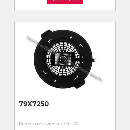
79X7250
Repère sur la vue éclatée : 50