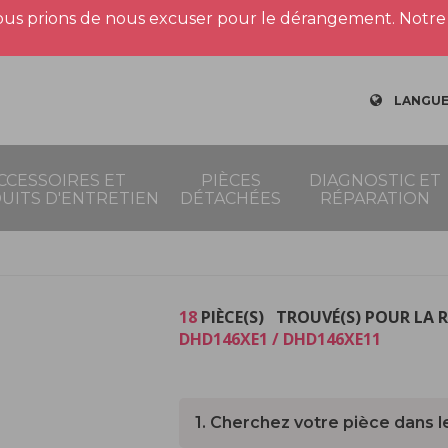
us prions de nous excuser pour le dérangement. Notre 
LANGUE
CCESSOIRES ET
PIÈCES
DIAGNOSTIC ET
UITS D'ENTRETIEN
DÉTACHÉES
RÉPARATION
18
PIÈCE(S) TROUVÉ(S) POUR LA 
DHD146XE1 / DHD146XE11
1. Cherchez votre pièce dans l