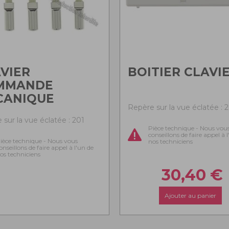
VIER
BOITIER CLAVI
MMANDE
CANIQUE
Repère sur la vue éclatée : 
 sur la vue éclatée : 201
Pièce technique - Nous vou
conseillons de faire appel à 
ièce technique - Nous vous
nos techniciens
onseillons de faire appel à l'un de
os techniciens
30,40
€
Ajouter au panier