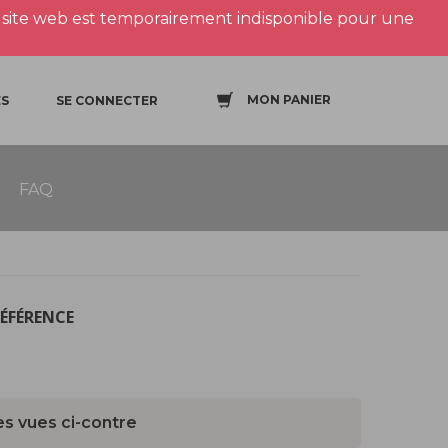
site web est temporairement indisponible pour une
MON PANIER
S
SE CONNECTER
FAQ
RÉFÉRENCE
es vues ci-contre