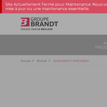
Site Actuellement Fermé pour Maintenance. Nous vo
mise à jour ou une maintenance essentielle.
A
PROD
Accueil
Brandt
DHD146XE11 / DHD146XE1