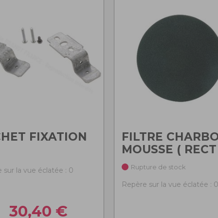
HET FIXATION
FILTRE CHARB
MOUSSE ( RECT
Rupture de stock
 sur la vue éclatée : 0
Repère sur la vue éclatée : 
30,40
€