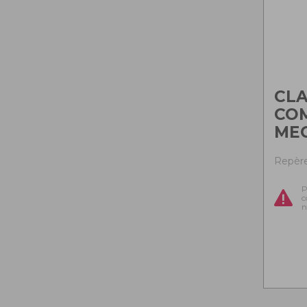
CLA
CO
ME
Repère
P
c
n