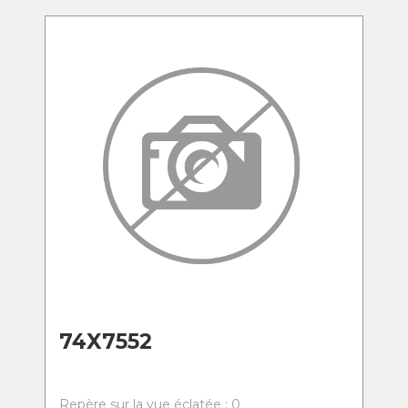
74X7552
Repère sur la vue éclatée : 0