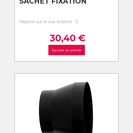
SACHET FIXATION
Repère sur la vue éclatée : 0
30,40
€
Ajouter au panier