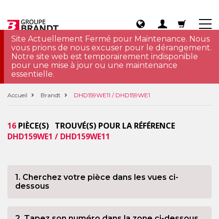
Site Actuellement Fermé pour Maintenance. Nous
vous prions de nous excuser pour le dérangement.
Notre site web est temporairement indisponible
pour une mise à jour ou une maintenance
essentielle.
Accueil
Brandt
DHD159WE11 / DHD159WE1
16
PIÈCE(S) TROUVÉ(S) POUR LA RÉFÉRENCE
DHD159WE1 / DHD159WE11
1. Cherchez votre pièce dans les vues ci-
dessous
2. Tapez son numéro dans la zone ci-dessous