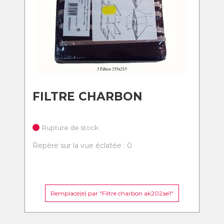
FILTRE CHARBON
Rupture de stock
Repère sur la vue éclatée : 0
Remplacé(e) par "Filtre charbon ak202ae1"