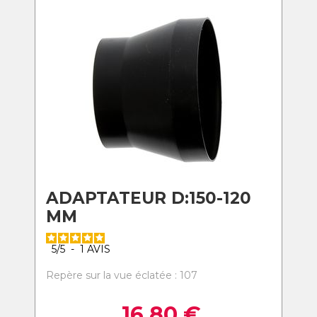
ADAPTATEUR D:150-120
MM
5
/
5
-
1
AVIS
Repère sur la vue éclatée : 107
16,80
€