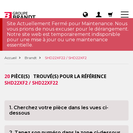
Site Actuellement Fermé pour Maintenance. Nous
vous prions de nous excuser pour le dérangement.
Notre site web est temporairement indisponible
pour une mise à jour ou une maintenance
essentielle.
Accueil
Brandt
SHD22XF22 / SHD22XF2
20
PIÈCE(S) TROUVÉ(S) POUR LA RÉFÉRENCE
SHD22XF2 / SHD22XF22
1. Cherchez votre pièce dans les vues ci-
dessous
2. Tapez son numéro dans la zone ci-dessous