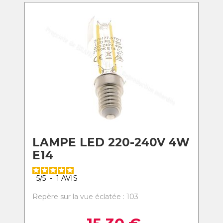
LAMPE LED 220-240V 4W
E14
5
/
5
-
1
AVIS
Repère sur la vue éclatée : 103