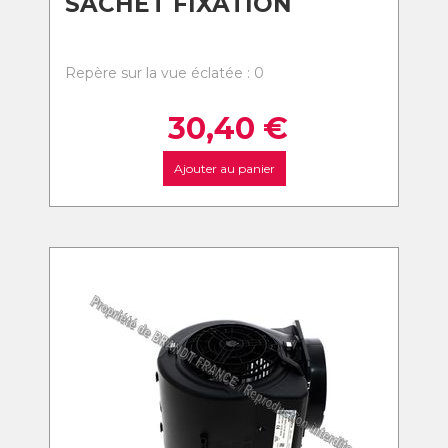
SACHET FIXATION
Repère sur la vue éclatée : 0
30,40
€
Ajouter au panier