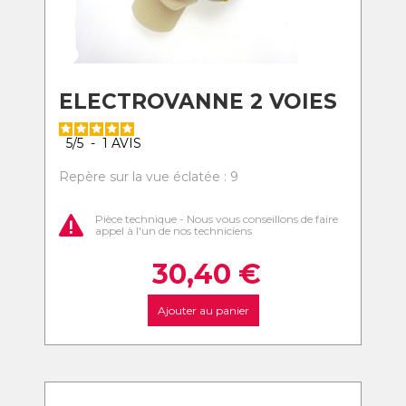
ELECTROVANNE 2 VOIES
5
/
5
-
1
AVIS
Repère sur la vue éclatée : 9
Pièce technique - Nous vous conseillons de faire
appel à l'un de nos techniciens
30,40
€
Ajouter au panier