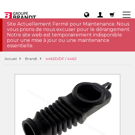
Site Actuellement Fermé pour Maintenance. Nous
vous prions de nous excuser pour le dérangement.
Notre site web est temporairement indisponible
pour une mise à jour ou une maintenance
essentielle.
Accueil
Brandt
446ZD/DF / 446Z