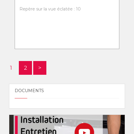
Repère sur la vue éclatée : 10
1
2
>
DOCUMENTS