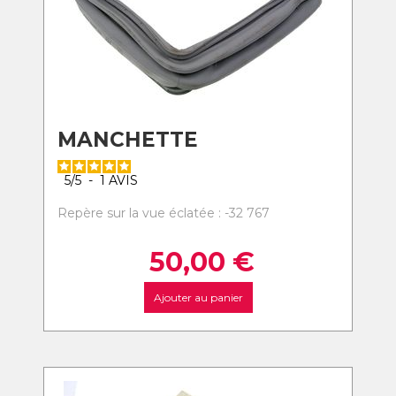
MANCHETTE
5
/
5
-
1
AVIS
Repère sur la vue éclatée : -32 767
50,00
€
Ajouter au panier