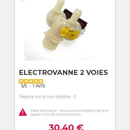
ELECTROVANNE 2 VOIES
5
/
5
-
1
AVIS
Repère sur la vue éclatée : 0
Pièce technique - Nous vous conseillons de faire
appel à l'un de nos techniciens
30,40
€