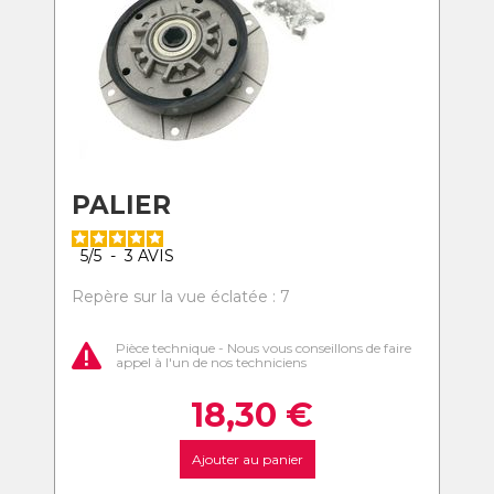
PALIER
5
/
5
-
3
AVIS
Repère sur la vue éclatée : 7
Pièce technique - Nous vous conseillons de faire
appel à l'un de nos techniciens
18,30
€
Ajouter au panier