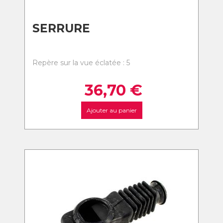
SERRURE
Repère sur la vue éclatée : 5
36,70
€
Ajouter au panier