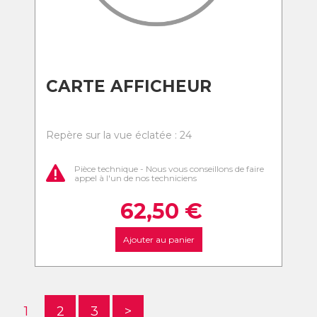
CARTE AFFICHEUR
Repère sur la vue éclatée : 24
Pièce technique - Nous vous conseillons de faire
appel à l'un de nos techniciens
62,50
€
Ajouter au panier
1
2
3
>