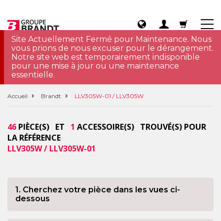
Site Actuellement Fermé pour Maintenance. Nous
vous prions de nous excuser pour le dérangement.
Notre site web est temporairement indisponible
pour une mise à jour ou une maintenance
essentielle.
Accueil
Brandt
LLV305W-01 / LLV305W
46
PIÈCE(S) ET
1
ACCESSOIRE(S) TROUVÉ(S) POUR
LA RÉFÉRENCE
LLV305W / LLV305W-01
1. Cherchez votre pièce dans les vues ci-
dessous