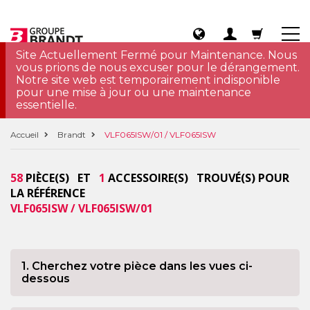
Site Actuellement Fermé pour Maintenance. Nous
vous prions de nous excuser pour le dérangement.
Notre site web est temporairement indisponible
pour une mise à jour ou une maintenance
essentielle.
Accueil
Brandt
VLF065ISW/01 / VLF065ISW
58
PIÈCE(S) ET
1
ACCESSOIRE(S) TROUVÉ(S) POUR
LA RÉFÉRENCE
VLF065ISW / VLF065ISW/01
1. Cherchez votre pièce dans les vues ci-
dessous