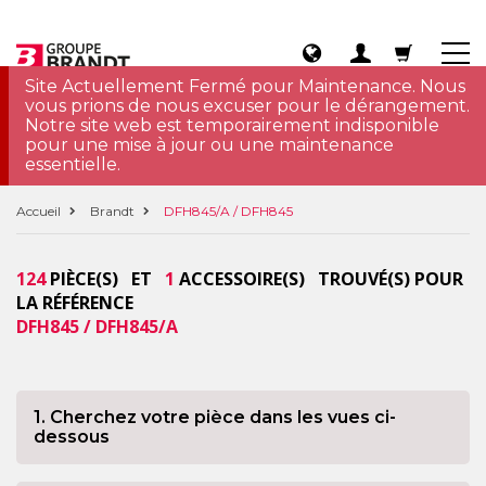
Site Actuellement Fermé pour Maintenance. Nous
vous prions de nous excuser pour le dérangement.
Notre site web est temporairement indisponible
pour une mise à jour ou une maintenance
essentielle.
Accueil
Brandt
DFH845/A / DFH845
124
PIÈCE(S) ET
1
ACCESSOIRE(S) TROUVÉ(S) POUR
LA RÉFÉRENCE
DFH845 / DFH845/A
1. Cherchez votre pièce dans les vues ci-
dessous