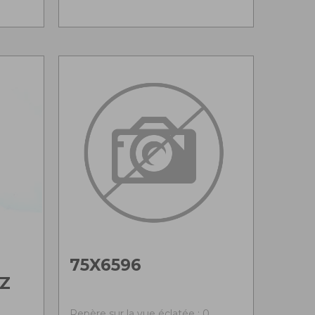
75X6596
Z
Repère sur la vue éclatée : 0