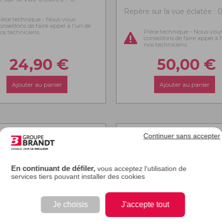
Repère sur la vue éclatée : 
ièce technique - Nous vous
onseillons de faire appel à l'un de
Pièce technique - Nous vou
os techniciens
conseillons de faire appel à 
nos techniciens
24,90
€
50,00
€
Ajouter au panier
Ajouter au panier
Continuer sans accepter
En continuant de défiler,
vous acceptez l'utilisation de
services tiers pouvant installer des cookies
Je choisis
J'accepte tout