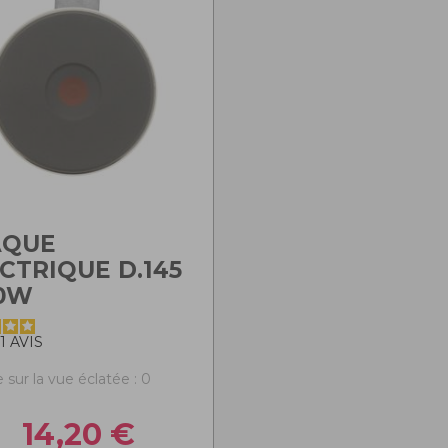
AQUE
CTRIQUE D.145
00W
1
AVIS
 sur la vue éclatée : 0
14,20
€