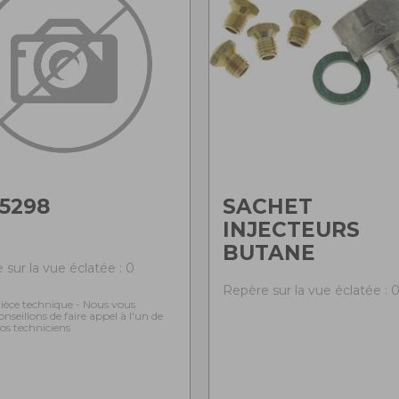
5298
SACHET
INJECTEURS
BUTANE
 sur la vue éclatée : 0
Repère sur la vue éclatée : 
ièce technique - Nous vous
onseillons de faire appel à l'un de
os techniciens