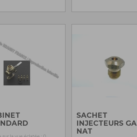
BINET
SACHET
ANDARD
INJECTEURS GA
NAT
 sur la vue éclatée : 0