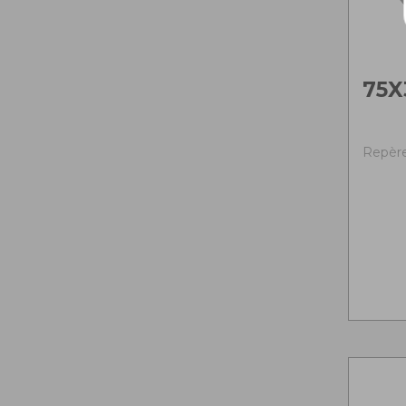
75X
Repère