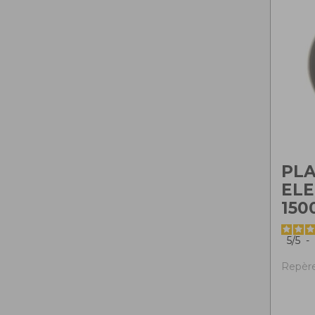
PL
ELE
15
5
/
5
-
Repère