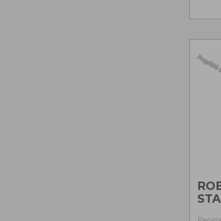
RO
ST
Repère