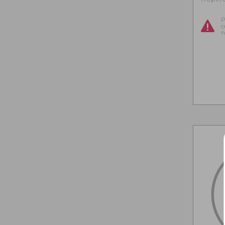
P
c
n