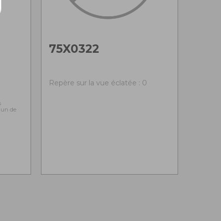
75X0322
0
Repère sur la vue éclatée : 0
s
l'un de