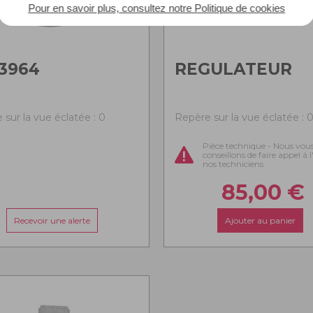
Pour en savoir plus, consultez notre Politique de cookies
3964
REGULATEUR
 sur la vue éclatée : 0
Repère sur la vue éclatée : 
Pièce technique - Nous vou
conseillons de faire appel à 
nos techniciens
85,00
€
Recevoir une alerte
Ajouter au panier