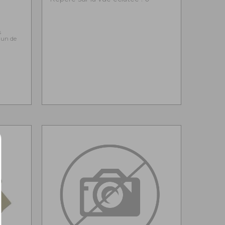
0
s
l'un de