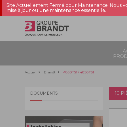
Site Actuellement Fermé pour Maintenance. Nous vo
mise à jour ou une maintenance essentielle.
A
PROD
Accueil
Brandt
4850TS1 / 4850TS1
10 P
DOCUMENTS