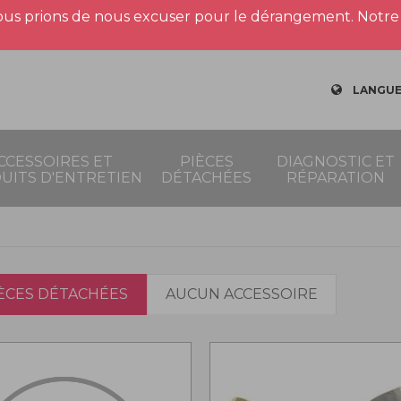
us prions de nous excuser pour le dérangement. Notre 
LANGUE
CCESSOIRES ET
PIÈCES
DIAGNOSTIC ET
UITS D'ENTRETIEN
DÉTACHÉES
RÉPARATION
IÈCES DÉTACHÉES
AUCUN ACCESSOIRE