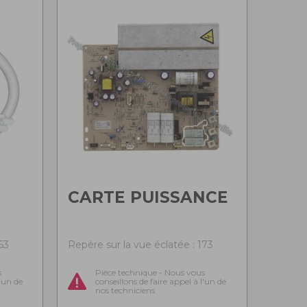
CARTE PUISSANCE
63
Repère sur la vue éclatée : 173
s
Pièce technique - Nous vous
l'un de
conseillons de faire appel à l'un de
nos techniciens