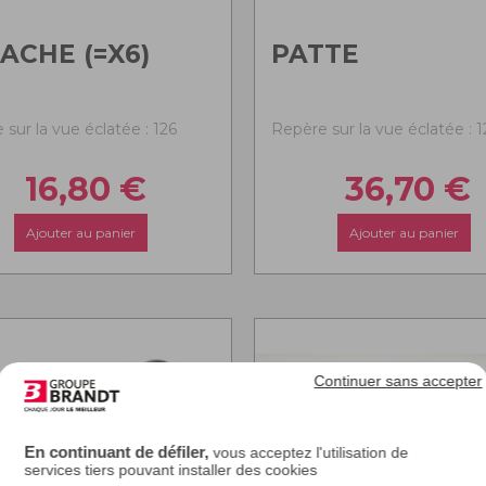
ACHE (=X6)
PATTE
sur la vue éclatée : 126
Repère sur la vue éclatée : 1
16,80
€
36,70
€
Ajouter au panier
Ajouter au panier
Continuer sans accepter
En continuant de défiler,
vous acceptez l'utilisation de
services tiers pouvant installer des cookies