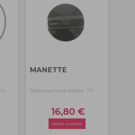
MANETTE
104
Repère sur la vue éclatée : 110
16,80
€
Ajouter au panier