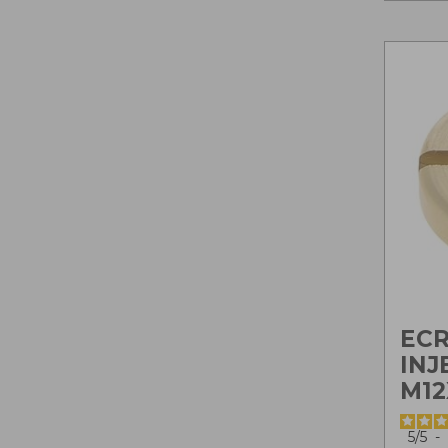
EC
INJ
M12
5
/
5
-