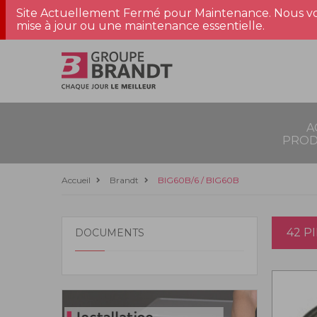
Site Actuellement Fermé pour Maintenance. Nous vo
mise à jour ou une maintenance essentielle.
A
PROD
Accueil
Brandt
BIG60B/6 / BIG60B
42 P
DOCUMENTS