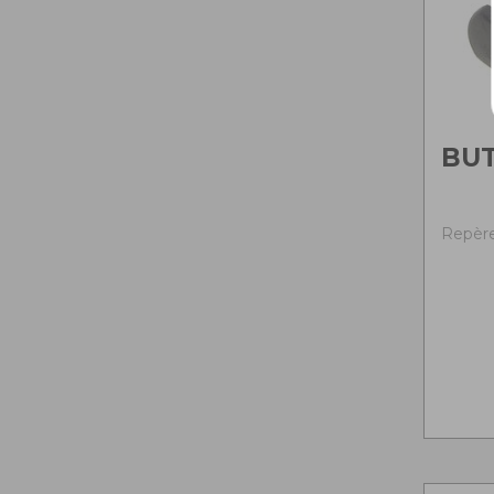
BU
Repère 