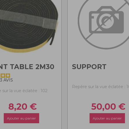
NT TABLE 2M30
SUPPORT
3
AVIS
Repère sur la vue éclatée : 
 sur la vue éclatée : 102
8,20
€
50,00
€
Ajouter au panier
Ajouter au panier