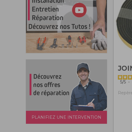
JOI
5
/
5
-
Repère
PLANIFIEZ UNE INTERVENTION