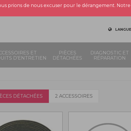
us prions de nous excuser pour le dérangement. Notre 
LANGUE
CCESSOIRES ET
PIÈCES
DIAGNOSTIC ET
UITS D'ENTRETIEN
DÉTACHÉES
RÉPARATION
IÈCES DÉTACHÉES
2 ACCESSOIRES