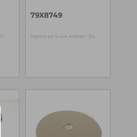
79X8749
27
Repère sur la vue éclatée : 154