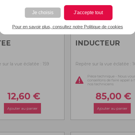
Je choisis
J'accepte tout
Pour en savoir plus, consultez notre Politique de cookies
TEE
INDUCTEUR
sur la vue éclatée : 159
Repère sur la vue éclatée : 
Pièce technique - Nous vou
conseillons de faire appel à 
nos techniciens
12,60
€
85,00
€
Ajouter au panier
Ajouter au panier