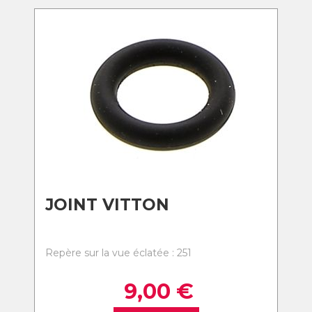
JOINT VITTON
Repère sur la vue éclatée : 251
9,00
€