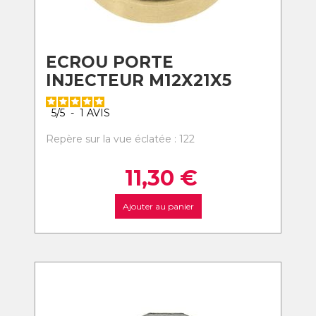
ECROU PORTE
INJECTEUR M12X21X5
5
/
5
-
1
AVIS
Repère sur la vue éclatée : 122
11,30
€
Ajouter au panier