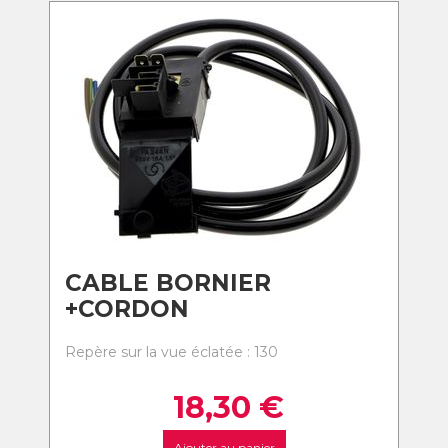
CABLE BORNIER
+CORDON
Repère sur la vue éclatée : 130
18,30
€
Ajouter au panier