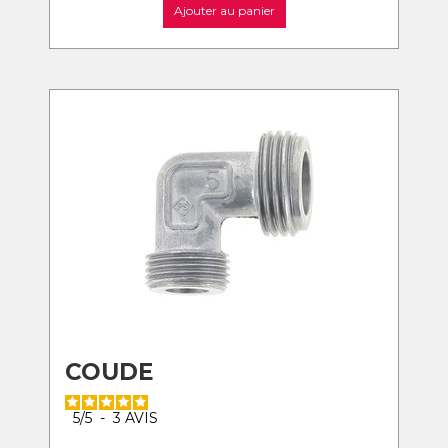
Ajouter au panier
COUDE
5
/
5
-
3
AVIS