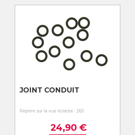
JOINT CONDUIT
Repère sur la vue éclatée : 263
24,90
€