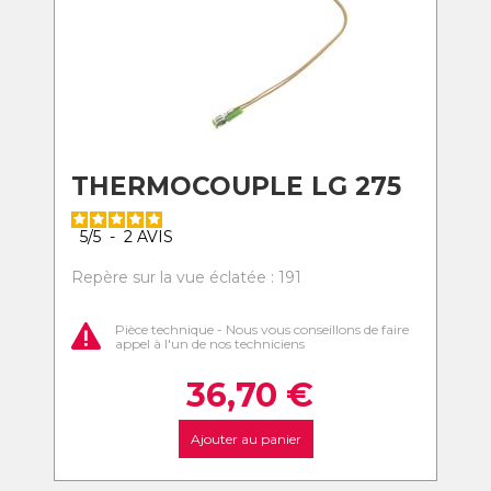
THERMOCOUPLE LG 275
5
/
5
-
2
AVIS
Repère sur la vue éclatée : 191
Pièce technique - Nous vous conseillons de faire
appel à l'un de nos techniciens
36,70
€
Ajouter au panier