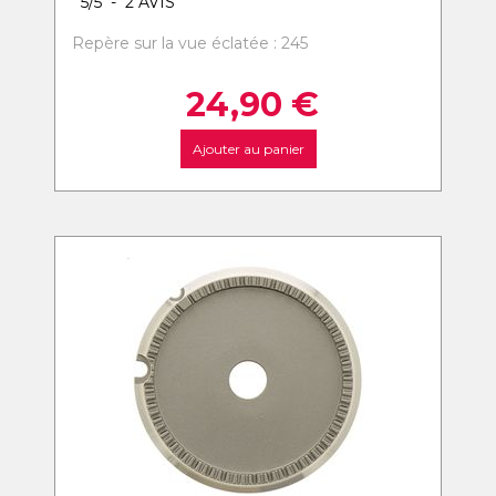
5
/
5
-
2
AVIS
Repère sur la vue éclatée : 245
24,90
€
Ajouter au panier