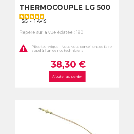
THERMOCOUPLE LG 500
5
/
5
-
1
AVIS
Repère sur la vue éclatée : 190
Pièce technique - Nous vous conseillons de faire
appel à l'un de nos techniciens
38,30
€
Ajouter au panier