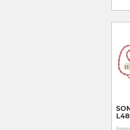
SON
L48
Repère 