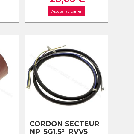
Ajouter au panier
E
CORDON SECTEUR
NP_5G1,5²_RVV5