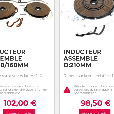
DUCTEUR
INDUCTEUR
SEMBLE
ASSEMBLE
80/160MM
D:210MM
 sur la vue éclatée : 140
Repère sur la vue éclatée : 1
ièce technique - Nous vous
Pièce technique - Nous vou
onseillons de faire appel à l'un de
conseillons de faire appel à 
os techniciens
nos techniciens
102,00
€
98,50
€
Ajouter au panier
Ajouter au panier