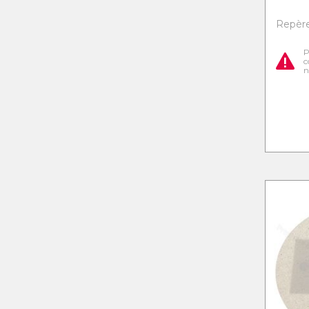
Repère 
P
c
n