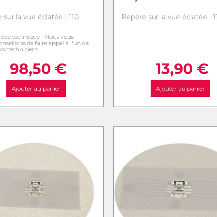
sur la vue éclatée : 110
Repère sur la vue éclatée : 1
ièce technique - Nous vous
onseillons de faire appel à l'un de
os techniciens
98,50
€
13,90
€
Ajouter au panier
Ajouter au panier