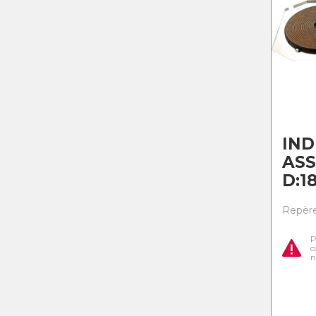
IN
AS
D:1
Repère
P
c
n