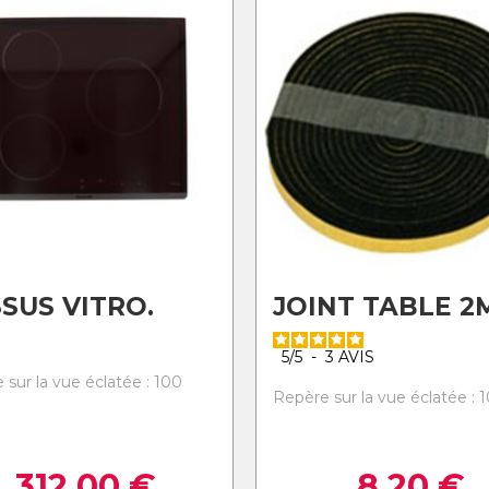
SUS VITRO.
JOINT TABLE 2
5
/
5
-
3
AVIS
 sur la vue éclatée : 100
Repère sur la vue éclatée : 
312,00
€
8,20
€