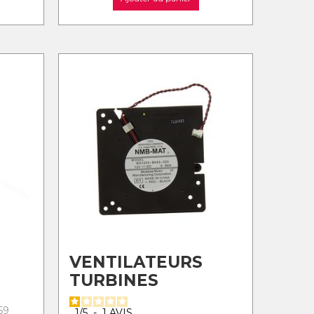
VENTILATEURS
TURBINES
59
1
/
5
-
1
AVIS