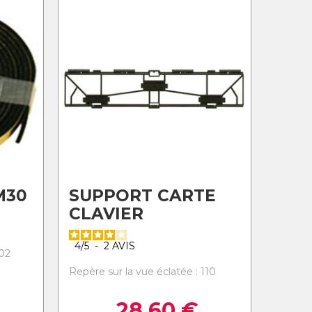
M30
SUPPORT CARTE
CLAVIER
4
/
5
-
2
AVIS
102
Repère sur la vue éclatée : 110
28,60
€