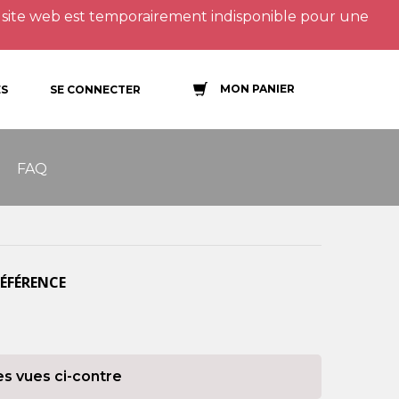
site web est temporairement indisponible pour une
MON PANIER
S
SE CONNECTER
FAQ
RÉFÉRENCE
es vues ci-contre