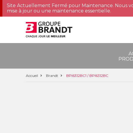
Site Actuellement Fermé pour Maintenance. Nous vo
mise à jour ou une maintenance essentielle.
A
PROD
Accueil
Brandt
BPI6312BC1 / BPI6312BC