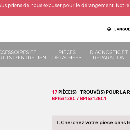
us prions de nous excuser pour le dérangement. Notre 
LANGUE
CCESSOIRES ET
PIÈCES
DIAGNOSTIC ET
UITS D'ENTRETIEN
DÉTACHÉES
RÉPARATION
17
PIÈCE(S) TROUVÉ(S) POUR LA 
BPI6312BC / BPI6312BC1
1. Cherchez votre pièce dans l