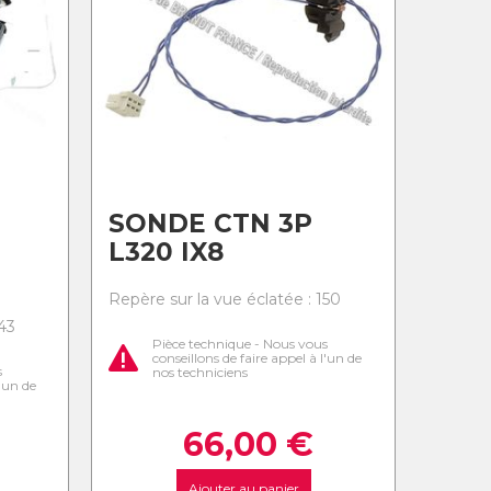
SONDE CTN 3P
L320 IX8
Repère sur la vue éclatée : 150
43
Pièce technique - Nous vous
conseillons de faire appel à l'un de
s
nos techniciens
l'un de
66,00
€
Ajouter au panier