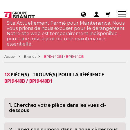
Site Actuellement Fermé pour Maintenance. Nous
vous prions de nous excuser pour le dérangement.
Notre site web est temporairement indisponible
pour une mise à jour ou une maintenance
essentielle.
Accueil
Brandt
BPI9440B1 / BPI9440B
18
PIÈCE(S) TROUVÉ(S) POUR LA RÉFÉRENCE
BPI9440B / BPI9440B1
1. Cherchez votre pièce dans les vues ci-
dessous
2. Tapez son numéro dans la zone ci-dessous