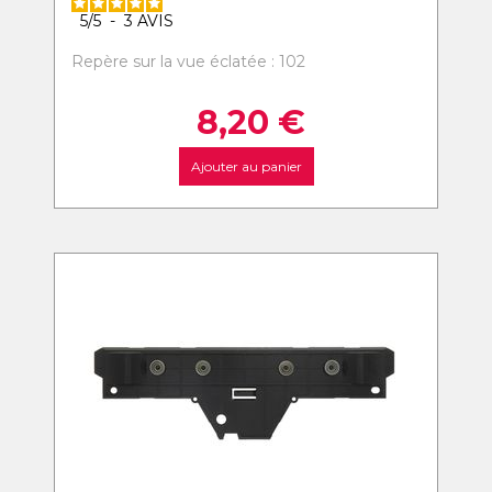
5
/
5
-
3
AVIS
Repère sur la vue éclatée : 102
8,20
€
Ajouter au panier