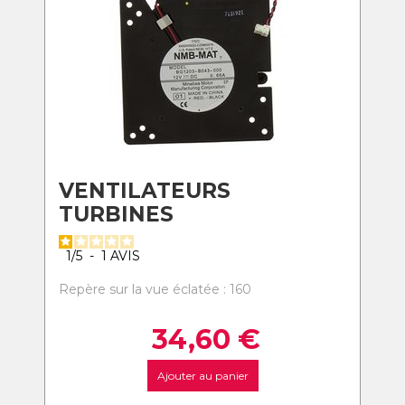
VENTILATEURS
TURBINES
1
/
5
-
1
AVIS
Repère sur la vue éclatée : 160
34,60
€
Ajouter au panier