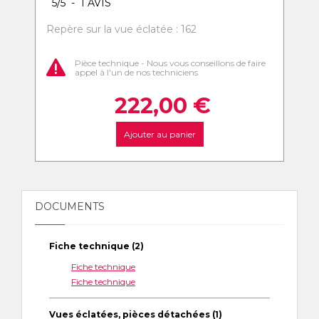
5
/
5
-
1
AVIS
Repère sur la vue éclatée : 162
Pièce technique - Nous vous conseillons de faire
appel à l'un de nos techniciens
222,00
€
Ajouter au panier
DOCUMENTS
Fiche technique (2)
Fiche technique
Fiche technique
Vues éclatées, pièces détachées (1)