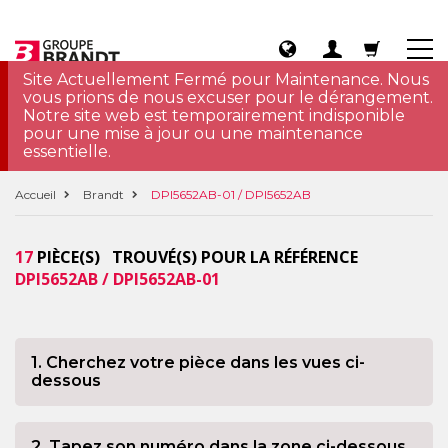
Site Actuellement Fermé pour Maintenance. Nous
vous prions de nous excuser pour le dérangement.
Notre site web est temporairement indisponible
pour une mise à jour ou une maintenance
essentielle.
Accueil
Brandt
DPI5652AB-01 / DPI5652AB
17
PIÈCE(S) TROUVÉ(S) POUR LA RÉFÉRENCE
DPI5652AB / DPI5652AB-01
1. Cherchez votre pièce dans les vues ci-
dessous
2. Tapez son numéro dans la zone ci-dessous