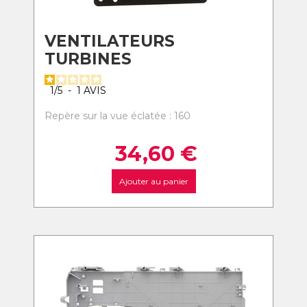
VENTILATEURS
TURBINES
1
/
5
-
1
AVIS
Repère sur la vue éclatée : 160
34,60
€
Ajouter au panier