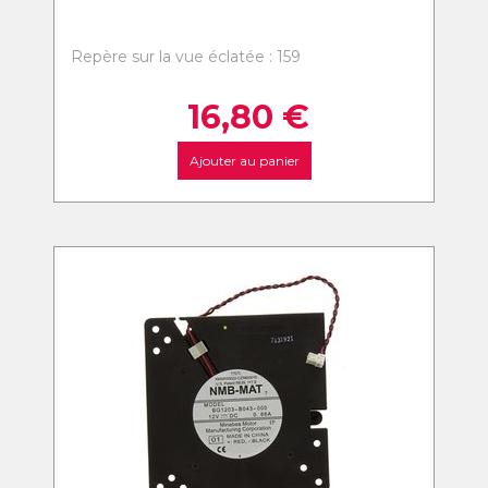
Repère sur la vue éclatée : 159
16,80
€
Ajouter au panier