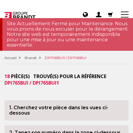
Site Actuellement Fermé pour Maintenance. Nous
vous prions de nous excuser pour le dérangement.
Notre site web est temporairement indisponible
pour une mise à jour ou une maintenance
essentielle.
Accueil
Brandt
DPI765BUI1 / DPI765BUI
18
PIÈCE(S) TROUVÉ(S) POUR LA RÉFÉRENCE
DPI765BUI / DPI765BUI1
1. Cherchez votre pièce dans les vues ci-
dessous
2. Tapez son numéro dans la zone ci-dessous