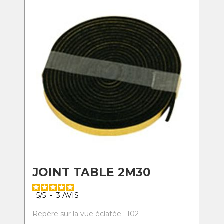
JOINT TABLE 2M30
5
/
5
-
3
AVIS
Repère sur la vue éclatée : 102