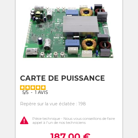
CARTE DE PUISSANCE
5
/
5
-
1
AVIS
Repère sur la vue éclatée : 198
Pièce technique - Nous vous conseillons de faire
appel à l'un de nos techniciens
187,00
€