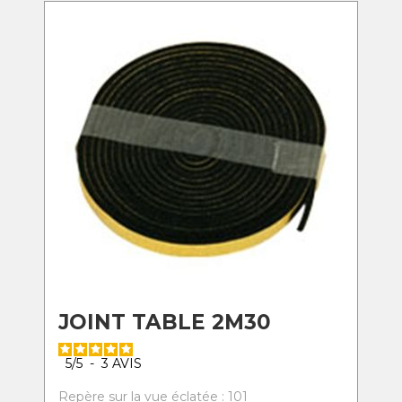
JOINT TABLE 2M30
5
/
5
-
3
AVIS
Repère sur la vue éclatée : 101