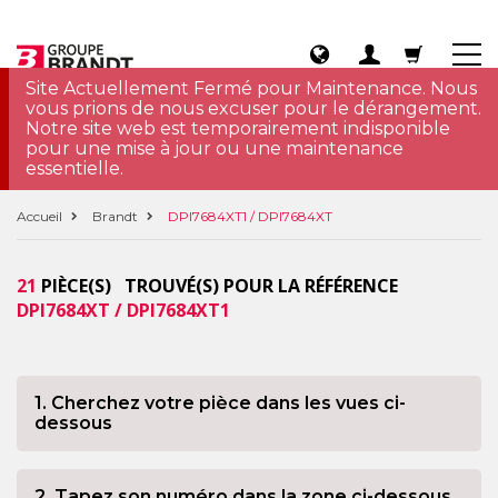
Site Actuellement Fermé pour Maintenance. Nous
vous prions de nous excuser pour le dérangement.
Notre site web est temporairement indisponible
pour une mise à jour ou une maintenance
essentielle.
Accueil
Brandt
DPI7684XT1 / DPI7684XT
21
PIÈCE(S) TROUVÉ(S) POUR LA RÉFÉRENCE
DPI7684XT / DPI7684XT1
1. Cherchez votre pièce dans les vues ci-
dessous
2. Tapez son numéro dans la zone ci-dessous