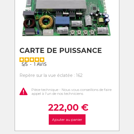
CARTE DE PUISSANCE
5
/
5
-
1
AVIS
Repère sur la vue éclatée : 162
Pièce technique - Nous vous conseillons de faire
appel à l'un de nos techniciens
222,00
€
Ajouter au panier