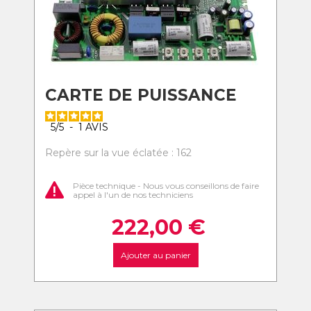
CARTE DE PUISSANCE
5
/
5
-
1
AVIS
Repère sur la vue éclatée : 162
Pièce technique - Nous vous conseillons de faire
appel à l'un de nos techniciens
222,00
€
Ajouter au panier