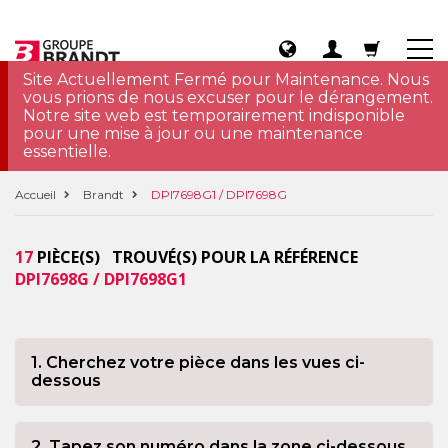
Site Actuellement Fermé pour Maintenance. Nous
vous prions de nous excuser pour le dérangement.
Notre site web est temporairement indisponible
pour une mise à jour ou une maintenance
essentielle.
Accueil
Brandt
DPI7698G1 / DPI7698G
17
PIÈCE(S) TROUVÉ(S) POUR LA RÉFÉRENCE
DPI7698G / DPI7698G1
1. Cherchez votre pièce dans les vues ci-
dessous
2. Tapez son numéro dans la zone ci-dessous