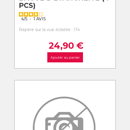
PCS)
4
/
5
-
1
AVIS
Repère sur la vue éclatée : 114
24,90
€
Ajouter au panier