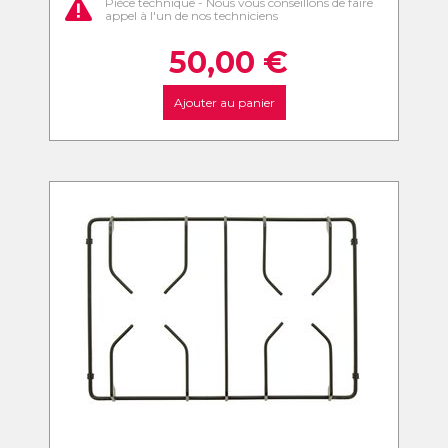
Pièce technique - Nous vous conseillons de faire
appel à l'un de nos techniciens
50,00
€
Ajouter au panier