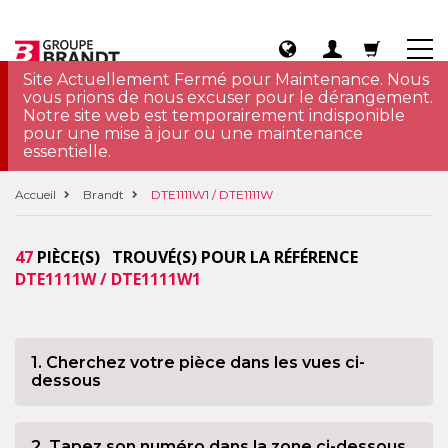
Site Actuellement Fermé pour Maintenance. Nous
vous prions de nous excuser pour le dérangement.
Notre site web est temporairement indisponible
pour une mise à jour ou une maintenance
essentielle.
Accueil
Brandt
DTE1111W1 / DTE1111W
47
PIÈCE(S) TROUVÉ(S) POUR LA RÉFÉRENCE
DTE1111W / DTE1111W1
1. Cherchez votre pièce dans les vues ci-
dessous
2. Tapez son numéro dans la zone ci-dessous