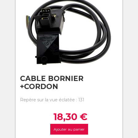
CABLE BORNIER
+CORDON
Repère sur la vue éclatée : 131
18,30
€
Ajouter au panier