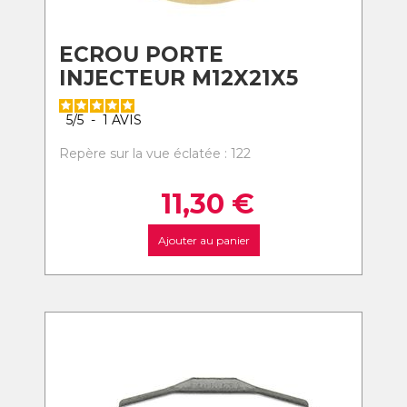
ECROU PORTE
INJECTEUR M12X21X5
5
/
5
-
1
AVIS
Repère sur la vue éclatée : 122
11,30
€
Ajouter au panier