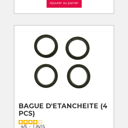
Ajouter au panier
BAGUE D'ETANCHEITE (4
PCS)
4
/
5
-
1
AVIS